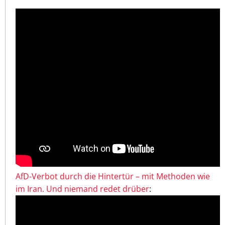
AfD-Verbot durch die Hintertür – mit Methoden wie
im Iran. Und niemand redet drüber
: