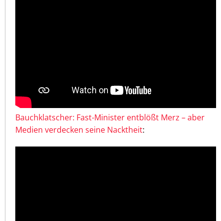
Bauchklatscher: Fast-Minister entblößt Merz – aber
Medien verdecken seine Nacktheit
: