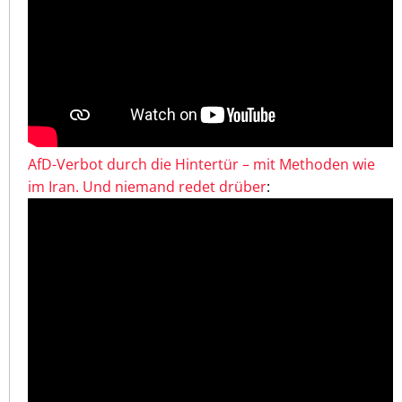
AfD-Verbot durch die Hintertür – mit Methoden wie
im Iran. Und niemand redet drüber
: