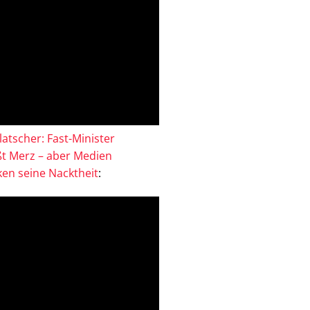
atscher: Fast-Minister
ßt Merz – aber Medien
en seine Nacktheit
: