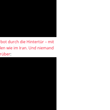
bot durch die Hintertür – mit
en wie im Iran. Und niemand
drüber
: