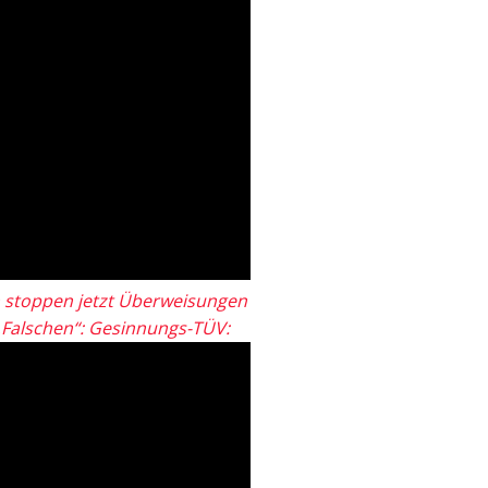
 stoppen jetzt Überweisungen
„Falschen“: Gesinnungs-TÜV: