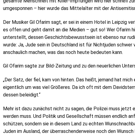
gesamte Menschheit mit Killer-Impfungen wird hier schnell z
umgesponnen – hier wurde das Mittelalter mit der Antisemitis
Der Musiker Gil Ofarim sagt, er sei in einem Hotel in Leipzig v
es offen und geht damit an die Medien – gut so! Wer Ofarim hi
unterstellt, dessen Geschichtsbewusstsein ist ebenso nur rud
wurde: Ja, Jude sein in Deutschland ist für Nichtjuden schwer v
anschaulich machen, was das noch heute bedeuten kann.
Gil Ofarim sagte zur Bild-Zeitung und zu den neuerlichen Unter
„Der Satz, der fiel, kam von hinten. Das heißt, jemand hat mich 
eigentlich um was viel Größeres. Da ich oft mit dem Davidster
dessen beleidigt.“
Mehr ist dazu zunächst nicht zu sagen, die Polizei muss jetzt
werden muss. Und Politik und Gesellschaft müssen endlich anf
schützen, sondern sie in diesem Land zu echten Wunschnachb
Juden im Ausland, der überraschenderweise noch den Wunsch h