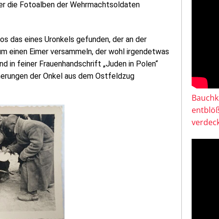
ber die Fotoalben der Wehrmachtsoldaten
tos das eines Uronkels gefunden, der an der
h um einen Eimer versammeln, der wohl irgendetwas
d in feiner Frauenhandschrift „Juden in Polen“
nnerungen der Onkel aus dem Ostfeldzug
Bauchkl
entblö
verdeck