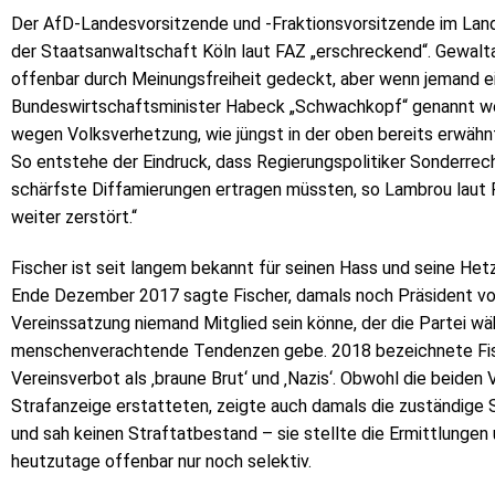
Der AfD-Landesvorsitzende und -Fraktionsvorsitzende im Lan
der Staatsanwaltschaft Köln laut FAZ „erschreckend“. Gewalt
offenbar durch Meinungsfreiheit gedeckt, aber wenn jemand e
Bundeswirtschaftsminister Habeck „Schwachkopf“ genannt we
wegen Volksverhetzung, wie jüngst in der oben bereits erwäh
So entstehe der Eindruck, dass Regierungspolitiker ­Sonderrec
schärfste Diffamierungen ertragen müssten, so Lambrou laut 
weiter zerstört.“
Fischer ist seit langem bekannt für seinen Hass und seine Het
Ende Dezember 2017 sagte Fischer, damals noch Präsident von
Vereinssatzung niemand Mitglied sein könne, der die Partei wäh
menschenverachtende Tendenzen gebe. 2018 bezeichnete Fis
Vereinsverbot als ‚braune Brut‘ und ‚Nazis‘. Obwohl die beid
Strafanzeige erstatteten, zeigte auch damals die zuständige 
und sah keinen Straftatbestand – sie stellte die Ermittlungen u
heutzutage offenbar nur noch selektiv.