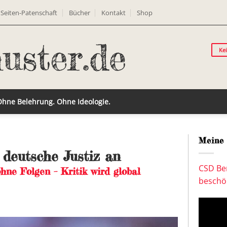
Seiten-Patenschaft
Bücher
Kontakt
Shop
Ke
 Ohne Belehrung. Ohne Ideologie.
Meine 
 deutsche Justiz an
CSD Ber
hne Folgen – Kritik wird global
beschön