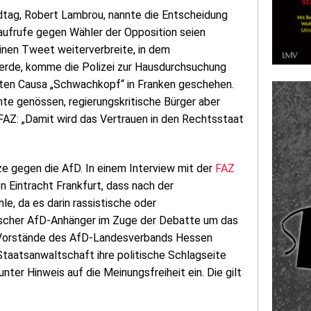
dtag, Robert Lambrou, nannte die Entscheidung
aufrufe gegen Wähler der Opposition seien
inen Tweet weiterverbreite, in dem
rde, komme die Polizei zur Hausdurchsuchung
nten Causa „Schwachkopf“ in Franken geschehen.
hte genössen, regierungskritische Bürger aber
FAZ: „Damit wird das Vertrauen in den Rechtsstaat
ze gegen die AfD. In einem Interview mit der
FAZ
 Eintracht Frankfurt, dass nach der
le, da es darin rassistische oder
cher AfD-Anhänger im Zuge der Debatte um das
en Vorstände des AfD-Landesverbands Hessen
Staatsanwaltschaft ihre politische Schlagseite
nter Hinweis auf die Meinungsfreiheit ein. Die gilt