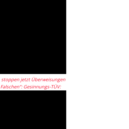
 stoppen jetzt Überweisungen
„Falschen“: Gesinnungs-TÜV: