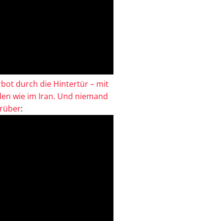
bot durch die Hintertür – mit
en wie im Iran. Und niemand
drüber
: