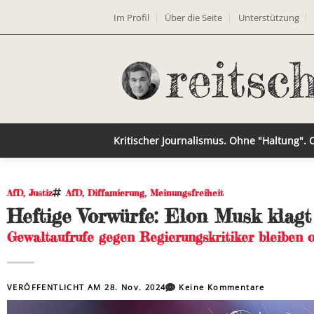
Im Profil
Über die Seite
Unterstützung
Kritischer Journalismus. Ohne "Haltung".
AfD
,
Justiz
AfD
,
Diffamierung
,
Meinungsfreiheit
Heftige Vorwürfe: Elon Musk klagt
Gewaltaufrufe gegen Regierungskritiker bleiben o
VERÖFFENTLICHT AM
28. Nov. 2024
Keine Kommentare