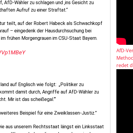
uf, AfD-Wähler zu schlagen und ‚ins Gesicht zu
haften Aufruf zu einer Straftat.“
atur teilt, auf der Robert Habeck als Schwachkopf
arauf – eingedenk der Hausdurchsuchung bei
 im frühen Morgengrauen im CSU-Staat Bayern.
AfD-Ver
cWVp1MBeY
Method
redet 
nd auf Englisch wie folgt: „Politiker zu
ar kommt damit durch, Angriffe auf AfD-Wähler zu
ht. Mir ist das scheißegal.‘“
eiteres Beispiel für eine Zweiklassen-Justiz.”
, wie aus unserem Rechtsstaat längst ein Linksstaat