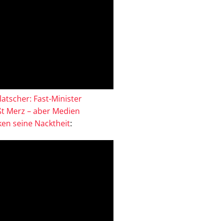
atscher: Fast-Minister
ßt Merz – aber Medien
en seine Nacktheit
: