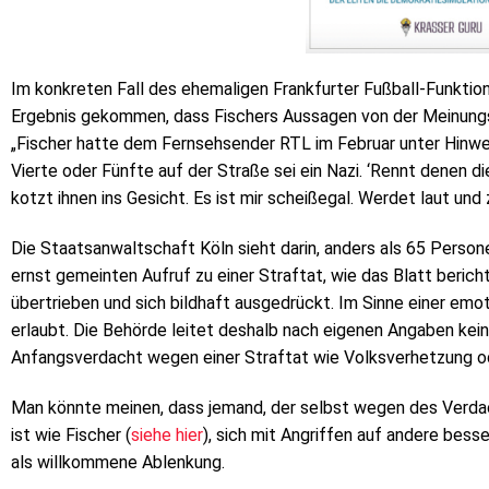
Im konkreten Fall des ehemaligen Frankfurter Fußball-Funktio
Ergebnis gekommen, dass Fischers Aussagen von der Meinungsf
„Fischer hatte dem Fernsehsender RTL im Februar unter Hinwe
Vierte oder Fünfte auf der Straße sei ein Nazi. ‘Rennt denen di
kotzt ihnen ins Gesicht. Es ist mir scheißegal. Werdet laut und z
Die Staatsanwaltschaft Köln sieht darin, anders als 65 Person
ernst gemeinten Aufruf zu einer Straftat, wie das Blatt berich
übertrieben und sich bildhaft ausgedrückt. Im Sinne einer emo
erlaubt. Die Behörde leitet deshalb nach eigenen Angaben kein
Anfangsverdacht wegen einer Straftat wie Volksverhetzung oder
Man könnte meinen, dass jemand, der selbst wegen des Verdach
ist wie Fischer (
siehe hier
), sich mit Angriffen auf andere besse
als willkommene Ablenkung.