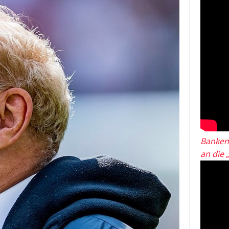
Banken
an die 