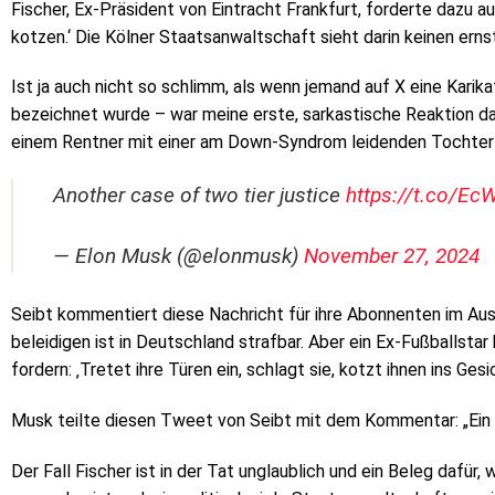
Fischer, Ex-Präsident von Eintracht Frankfurt, forderte dazu a
kotzen.‘ Die Kölner Staatsanwaltschaft sieht darin keinen ernst
Ist ja auch nicht so schlimm, als wenn jemand auf X eine Karik
bezeichnet wurde – war meine erste, sarkastische Reaktion d
einem Rentner mit einer am Down-Syndrom leidenden Tochter
Another case of two tier justice
https://t.co/E
— Elon Musk (@elonmusk)
November 27, 2024
Seibt kommentiert diese Nachricht für ihre Abonnenten im Ausla
beleidigen ist in Deutschland strafbar. Aber ein Ex-Fußballst
fordern: ‚Tretet ihre Türen ein, schlagt sie, kotzt ihnen ins Gesic
Musk teilte diesen Tweet von Seibt mit dem Kommentar: „Ein w
Der Fall Fischer ist in der Tat unglaublich und ein Beleg dafür