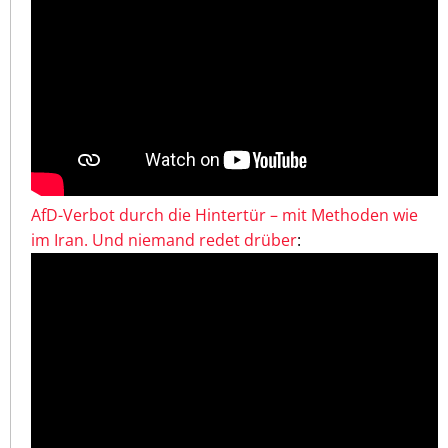
AfD-Verbot durch die Hintertür – mit Methoden wie
im Iran. Und niemand redet drüber
: