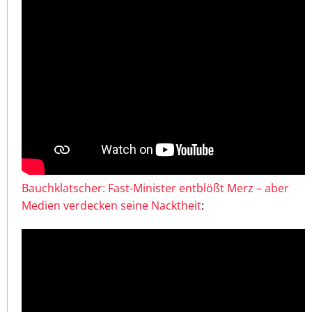
Bauchklatscher: Fast-Minister entblößt Merz – aber
Medien verdecken seine Nacktheit
: