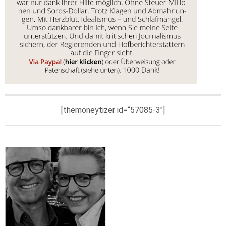
[themoneytizer id=“57085-3″]