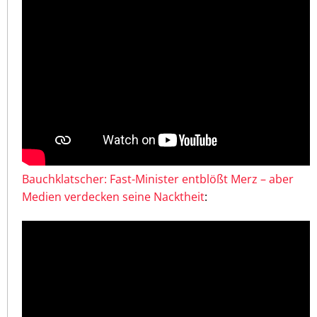
Bauchklatscher: Fast-Minister entblößt Merz – aber
Medien verdecken seine Nacktheit
: