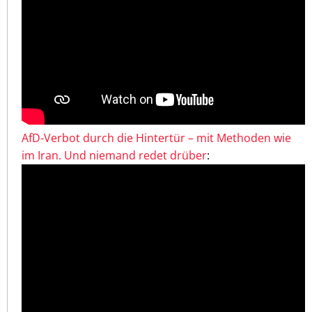
AfD-Verbot durch die Hintertür – mit Methoden wie
im Iran. Und niemand redet drüber
: