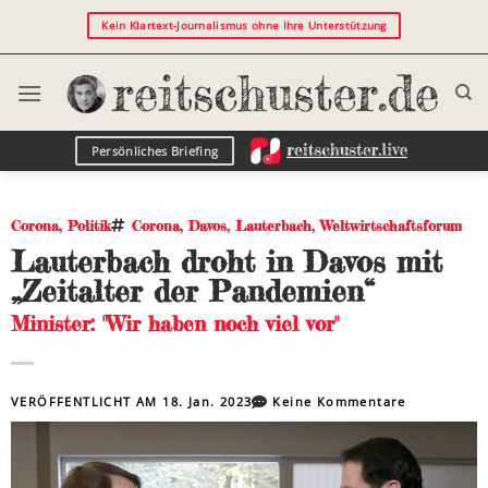
Kein Klartext-Journalismus ohne Ihre Unterstützung
Persönliches Briefing
Corona
,
Politik
Corona
,
Davos
,
Lauterbach
,
Weltwirtschaftsforum
Lauterbach droht in Davos mit
„Zeitalter der Pandemien“
Minister: "Wir haben noch viel vor"
VERÖFFENTLICHT AM
18. Jan. 2023
Keine Kommentare