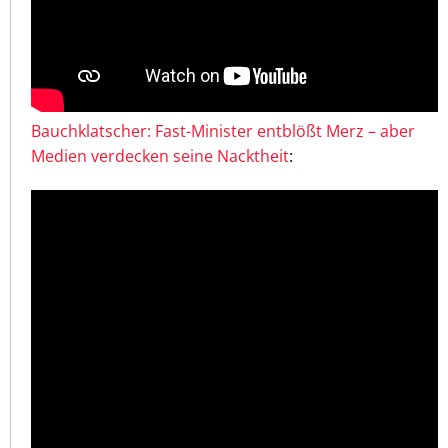
Bauchklatscher: Fast-Minister entblößt Merz – aber
Medien verdecken seine Nacktheit
: