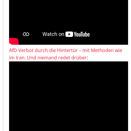
AfD-Verbot durch die Hintertür – mit Methoden wie
im Iran. Und niemand redet drüber
: