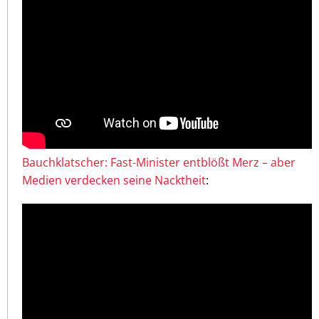
Bauchklatscher: Fast-Minister entblößt Merz – aber
Medien verdecken seine Nacktheit
: