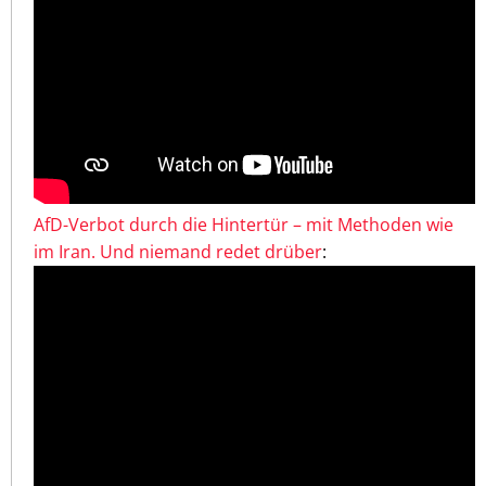
AfD-Verbot durch die Hintertür – mit Methoden wie
im Iran. Und niemand redet drüber
: