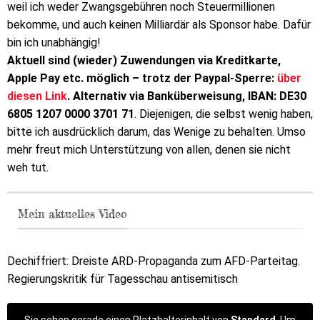
weil ich weder Zwangsgebühren noch Steuermillionen
bekomme, und auch keinen Milliardär als Sponsor habe. Dafür
bin ich unabhängig!
Aktuell sind (wieder) Zuwendungen via Kreditkarte,
Apple Pay etc. möglich – trotz der Paypal-Sperre:
über
diesen Link
. Alternativ via Banküberweisung, IBAN: DE30
6805 1207 0000 3701 71
. Diejenigen, die selbst wenig haben,
bitte ich ausdrücklich darum, das Wenige zu behalten. Umso
mehr freut mich Unterstützung von allen, denen sie nicht
weh tut.
Mein aktuelles Video
Dechiffriert: Dreiste ARD-Propaganda zum AFD-Parteitag.
Regierungskritik für Tagesschau antisemitisch
Sie sehen gerade einen Platzhalterinhalt von
Standard
. Um