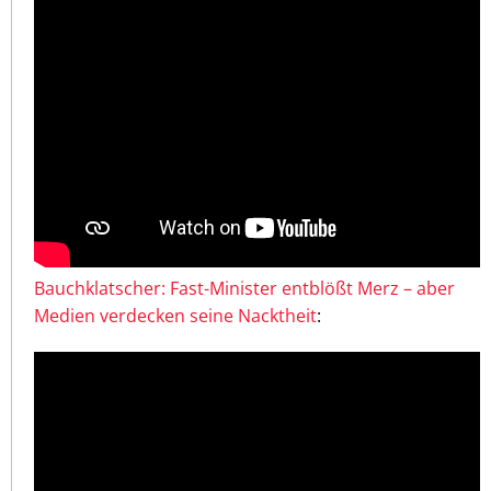
Bauchklatscher: Fast-Minister entblößt Merz – aber
Medien verdecken seine Nacktheit
: