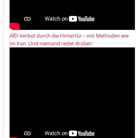
AfD-Verbot durch die Hintertür – mit Methoden wie
im Iran. Und niemand redet drüber
: