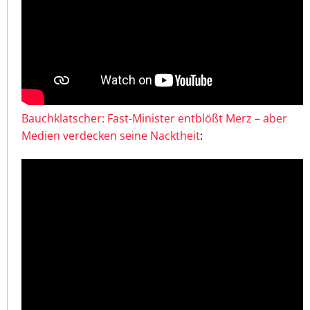
Bauchklatscher: Fast-Minister entblößt Merz – aber
Medien verdecken seine Nacktheit
: