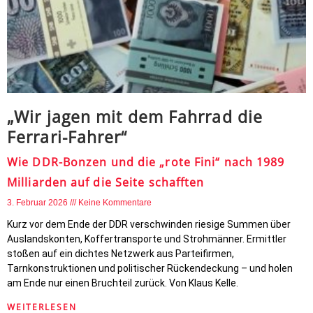
„Wir jagen mit dem Fahrrad die
Ferrari-Fahrer“
Wie DDR-Bonzen und die „rote Fini“ nach 1989
Milliarden auf die Seite schafften
3. Februar 2026
Keine Kommentare
Kurz vor dem Ende der DDR verschwinden riesige Summen über
Auslandskonten, Koffertransporte und Strohmänner. Ermittler
stoßen auf ein dichtes Netzwerk aus Parteifirmen,
Tarnkonstruktionen und politischer Rückendeckung – und holen
am Ende nur einen Bruchteil zurück. Von Klaus Kelle.
WEITERLESEN