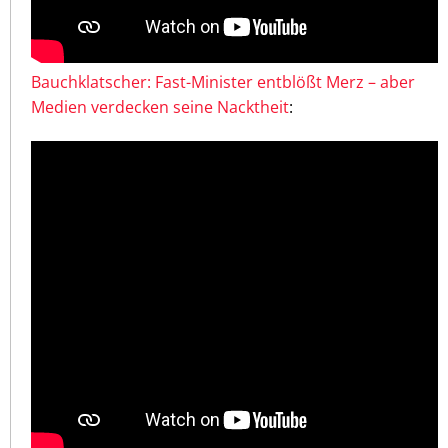
Bauchklatscher: Fast-Minister entblößt Merz – aber
Medien verdecken seine Nacktheit
: