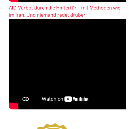
AfD-Verbot durch die Hintertür – mit Methoden wie
im Iran. Und niemand redet drüber
: