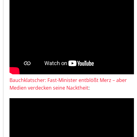
Bauchklatscher: Fast-Minister entblößt Merz – aber
Medien verdecken seine Nacktheit
: