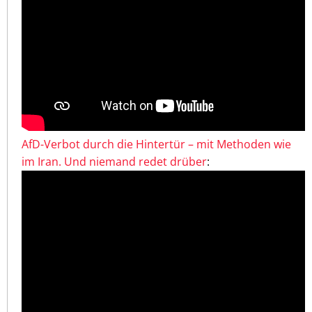
AfD-Verbot durch die Hintertür – mit Methoden wie
im Iran. Und niemand redet drüber
: