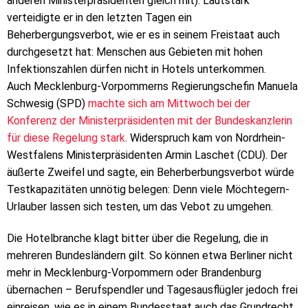
anderen Ministerpräsidenten gleich mit). Lautstark
verteidigte er in den letzten Tagen ein
Beherbergungsverbot, wie er es in seinem Freistaat auch
durchgesetzt hat: Menschen aus Gebieten mit hohen
Infektionszahlen dürfen nicht in Hotels unterkommen.
Auch Mecklenburg-Vorpommerns Regierungschefin Manuela
Schwesig (SPD)
machte sich am Mittwoch bei der
Konferenz der Ministerpräsidenten mit der Bundeskanzlerin
für diese Regelung stark
. Widerspruch kam von Nordrhein-
Westfalens Ministerpräsidenten Armin Laschet (CDU). Der
äußerte Zweifel und sagte, ein Beherberbungsverbot würde
Testkapazitäten unnötig belegen: Denn viele Möchtegern-
Urlauber lassen sich testen, um das Vebot zu umgehen.
Die Hotelbranche klagt bitter über die Regelung, die in
mehreren Bundesländern gilt. So können etwa Berliner nicht
mehr in Mecklenburg-Vorpommern oder Brandenburg
übernachen – Berufspendler und Tagesausflügler jedoch frei
einreisen, wie es in einem Bundesstaat auch das Grundrecht