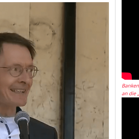
Banken
an die 