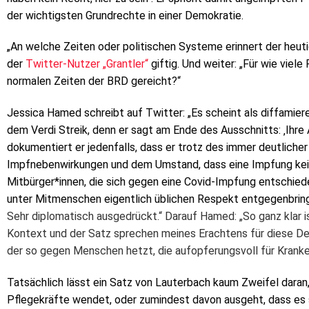
der wichtigsten Grundrechte in einer Demokratie.
„An welche Zeiten oder politischen Systeme erinnert der heuti
der
Twitter-Nutzer „Grantler“
giftig. Und weiter: „Für wie viel
normalen Zeiten der BRD gereicht?“
Jessica Hamed schreibt auf Twitter: „
Es scheint als diffamier
dem V
erdi
Streik, denn er sagt am Ende des Ausschnitts: ‚Ihre 
dokumentiert er jedenfalls, dass er trotz des immer deutlich
Impfnebenwirkungen
und dem Umstand, dass eine Impfung kei
Mitbürger*innen, die sich gegen eine Covid-Impfung entschie
unter Mitmenschen eigentlich üblichen Respekt entgegenbring
Sehr diplomatisch ausgedrückt.“ Darauf Hamed: „So ganz klar is
Kontext und der Satz sprechen meines Erachtens für diese Deut
der so gegen Menschen hetzt, die
aufopferungsvoll
für Kranke 
Tatsächlich lässt ein Satz von Lauterbach kaum Zweifel daran,
Pflegekräfte wendet, oder zumindest davon ausgeht, dass es s