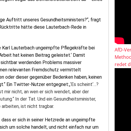
ge Auftritt unseres Gesundheitsministers?“, fragt
e Rücktritte hätte diese Lauterbach-Rede in
e
Karl Lauterbach
ungeimpfte Pflegekräfte bei
AfD-Ver
Arbeit hat keinen Beitrag geleistet.‘ Damit
Method
er sichtbar werdenden Problems massiver
redet 
nen relevanten Fremdschutz vermittelt
den oder dieser gegenüber Bedenken haben, keinen
t.“ Ein Twitter-Nutzer entgegnet:
„‘Es scheint‘…?
t mir nicht, an wen er sich wendet, aber der
ung.“ In der Tat. Und ein Gesundheitsminister,
arbeiten, ist nicht tragbar.
 dass er sich in seiner Hetzrede an ungeimpfte
ich um solche handelt, und nicht einfach nur um