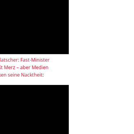
atscher: Fast-Minister
ßt Merz – aber Medien
en seine Nacktheit
: