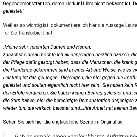
Gegendemonstranten, deren Herkunft ihm nicht bekannt ist. Den
geleistet!“
Weil es so wichtig ist, dokumentiere ich hier die Aussage La
für Sie transkribiert hat:
„Meine sehr verehrten Damen und Herren,
zunächst einmal möchte ich all denjenigen herzlich danken, die
der Pflege dafür gesorgt haben, dass die Menschen, die krank 
die Pandemie gekommen sind in einer Art und Weise, wie es vie
Leistung ist das gelungen…Diejenigen, die hier gegen die Impf
geleistet und sollten eigentlich nicht hier sein…Sie haben kein 
den Erfolg verdanken, Sie haben keinen Beitrag geleistet und ic
die Stirn haben, hier die berechtigte Demonstration derjenigen 
wieder tun, die wirklich belastet sind…Ihre Arbeit hat keinen Bei
Sehen Sie sich hier die unglaubliche Szene im Original an:
Gab es jemals einen vergleichbaren Auftritt ein