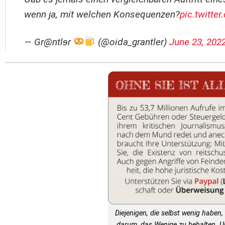
wenn ja, mit welchen Konsequenzen?
pic.twitt
— Gr@ntlɘr
(@oida_grantler)
June 23, 202
Diejenigen, die selbst wenig haben, 
darum, das Wenige zu behalten. 