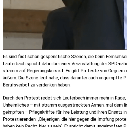
Es sind fast schon gespenstische Szenen, die beim Fernsehsen
Lauterbach spricht dabei bei einer Veranstaltung der SPD-nah
stramm auf Regierungskurs ist. Es gibt Proteste von Gegnern 
äußern. Die Szene legt nahe, dass darunter auch ungeimpfte Pf
Berufsverbot zu verdanken haben.
Durch den Protest redet sich Lauterbach immer mehr in Rage
Unheimliches – mit stramm ausgestreckten Armen, mal dem link
geimpften – Pflegekräfte für ihre Leistung und ihren Einsatz in
Protestierenden: „Diejenigen, die hier gegen die Impfung prote
haben kein Recht, hier zu sein“. Er spricht damit ungeimpften