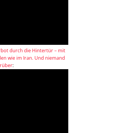
bot durch die Hintertür – mit
en wie im Iran. Und niemand
drüber
: