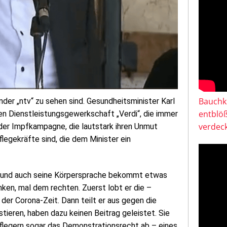
Bauchkl
der „ntv“ zu sehen sind. Gesundheitsminister Karl
entblö
en Dienstleistungsgewerkschaft „Verdi“, die immer
verdeck
der Impfkampagne, die lautstark ihren Unmut
legekräfte sind, die dem Minister ein
, und auch seine Körpersprache bekommt etwas
en, mal dem rechten. Zuerst lobt er die –
 der Corona-Zeit. Dann teilt er aus gegen die
stieren, haben dazu keinen Beitrag geleistet. Sie
 Pflegern sogar das Demonstrationsrecht ab – eines