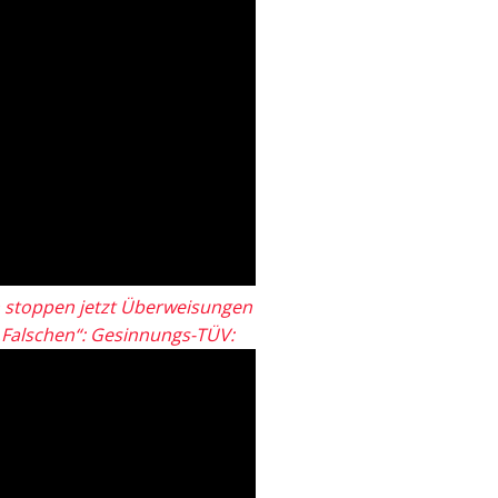
 stoppen jetzt Überweisungen
„Falschen“: Gesinnungs-TÜV: