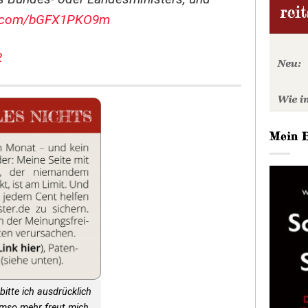
er.com/bGFX1PKO9m
2
Mein 
bitte ich ausdrücklich
Umso mehr freut mich