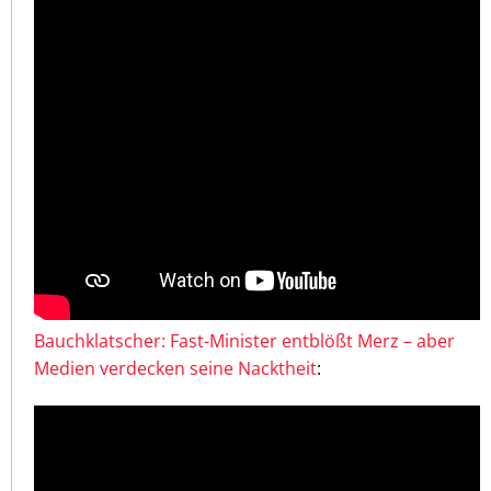
Bauchklatscher: Fast-Minister entblößt Merz – aber
Medien verdecken seine Nacktheit
: