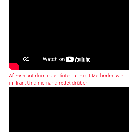
AfD-Verbot durch die Hintertür – mit Methoden wie
im Iran. Und niemand redet drüber
: