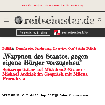
Kein Klartext-Journalismus ohne Ihre Unterstützung
Persönliches Briefing
Politik
Demokratie
,
Gastbeitrag
,
Interview
,
Olaf Scholz
,
Politik
„Wappnen des Staates, gegen
eigene Bürger vorzugehen“
Spitzenpolitiker auf Mittelmaß-Niveau –
Michael Andrick im Gespräch mit Milena
Preradovic
VERÖFFENTLICHT AM
25. Sep. 2022
Keine Kommentare