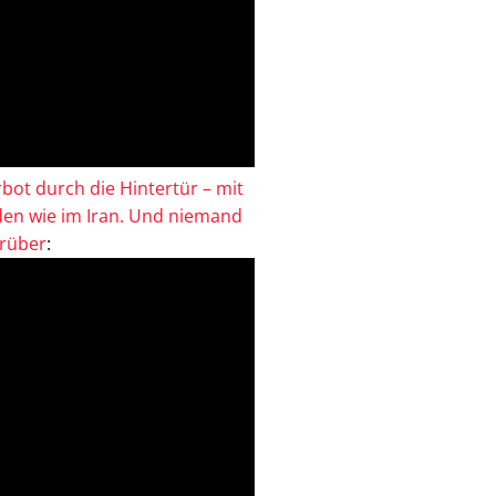
bot durch die Hintertür – mit
en wie im Iran. Und niemand
drüber
: