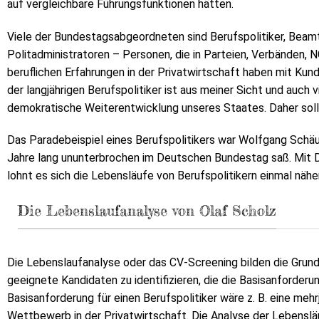
auf vergleichbare Führungsfunktionen hätten.
Viele der Bundestagsabgeordneten sind Berufspolitiker, Beamt
Politadministratoren – Personen, die in Parteien, Verbänden, NG
beruflichen Erfahrungen in der Privatwirtschaft haben mit Ku
der langjährigen Berufspolitiker ist aus meiner Sicht und auch 
demokratische Weiterentwicklung unseres Staates. Daher sollt
Das Paradebeispiel eines Berufspolitikers war Wolfgang Schäu
Jahre lang ununterbrochen im Deutschen Bundestag saß. Mit De
lohnt es sich die Lebensläufe von Berufspolitikern einmal näh
Die Lebenslaufanalyse von Olaf Scholz
Die Lebenslaufanalyse oder das CV-Screening bilden die Grundl
geeignete Kandidaten zu identifizieren, die die Basisanforderun
Basisanforderung für einen Berufspolitiker wäre z. B. eine meh
Wettbewerb in der Privatwirtschaft. Die Analyse der Lebenslä