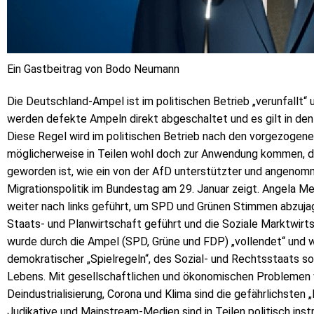
Ein Gastbeitrag von Bodo Neumann
Die Deutschland-Ampel ist im politischen Betrieb „verunfallt“ 
werden defekte Ampeln direkt abgeschaltet und es gilt in den
Diese Regel wird im politischen Betrieb nach den vorgezogen
möglicherweise in Teilen wohl doch zur Anwendung kommen, d
geworden ist, wie ein von der AfD unterstützter und angenom
Migrationspolitik im Bundestag am 29. Januar zeigt. Angela M
weiter nach links geführt, um SPD und Grünen Stimmen abzujage
Staats- und Planwirtschaft geführt und die Soziale Marktwirts
wurde durch die Ampel (SPD, Grüne und FDP) „vollendet“ und w
demokratischer „Spielregeln“, des Sozial- und Rechtsstaats s
Lebens. Mit gesellschaftlichen und ökonomischen Problemen wi
Deindustrialisierung, Corona und Klima sind die gefährlichsten
Judikative und Mainstream-Medien sind in Teilen politisch inst