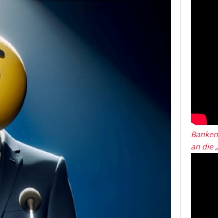
Banken
an die 