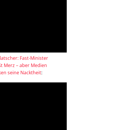
atscher: Fast-Minister
ßt Merz – aber Medien
en seine Nacktheit
: