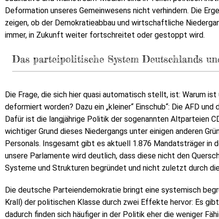
Deformation unseres Gemeinwesens nicht verhindern. Die Erg
zeigen, ob der Demokratieabbau und wirtschaftliche Niedergang
immer, in Zukunft weiter fortschreitet oder gestoppt wird.
Das parteipolitische System Deutschlands un
Die Frage, die sich hier quasi automatisch stellt, ist: Warum is
deformiert worden? Dazu ein „kleiner“ Einschub“: Die AFD und 
Dafür ist die langjährige Politik der sogenannten Altparteien
wichtiger Grund dieses Niedergangs unter einigen anderen Grün
Personals. Insgesamt gibt es aktuell 1.876 Mandatsträger in 
unsere Parlamente wird deutlich, dass diese nicht den Quersch
Systeme und Strukturen begründet und nicht zuletzt durch di
Die deutsche Parteiendemokratie bringt eine systemisch beg
Krall) der politischen Klasse durch zwei Effekte hervor: Es gib
dadurch finden sich häufiger in der Politik eher die weniger Fähi