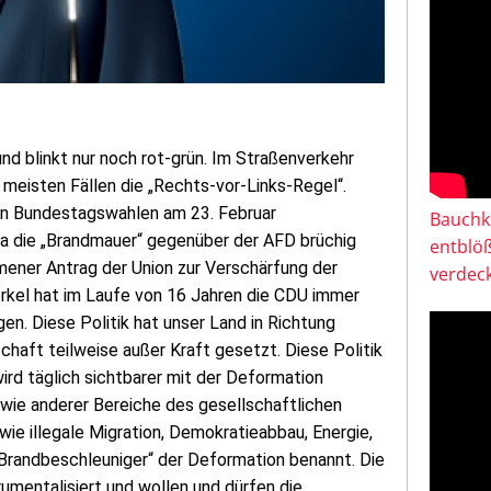
und blinkt nur noch rot-grün. Im Straßenverkehr
 meisten Fällen die „Rechts-vor-Links-Regel“.
en Bundestagswahlen am 23. Februar
Bauchkl
a die „Brandmauer“ gegenüber der AFD brüchig
entblö
mener Antrag der Union zur Verschärfung der
verdeck
erkel hat im Laufe von 16 Jahren die CDU immer
n. Diese Politik hat unser Land in Richtung
chaft teilweise außer Kraft gesetzt. Diese Politik
ird täglich sichtbarer mit der Deformation
owie anderer Bereiche des gesellschaftlichen
e illegale Migration, Demokratieabbau, Energie,
 „Brandbeschleuniger“ der Deformation benannt. Die
rumentalisiert und wollen und dürfen die