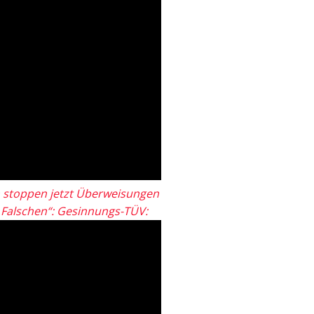
 stoppen jetzt Überweisungen
„Falschen“: Gesinnungs-TÜV: