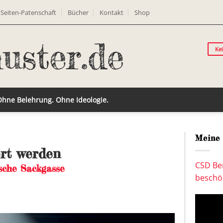
Seiten-Patenschaft
Bücher
Kontakt
Shop
Ke
 Ohne Belehrung. Ohne Ideologie.
Meine 
rt werden
CSD Ber
sche Sackgasse
beschön