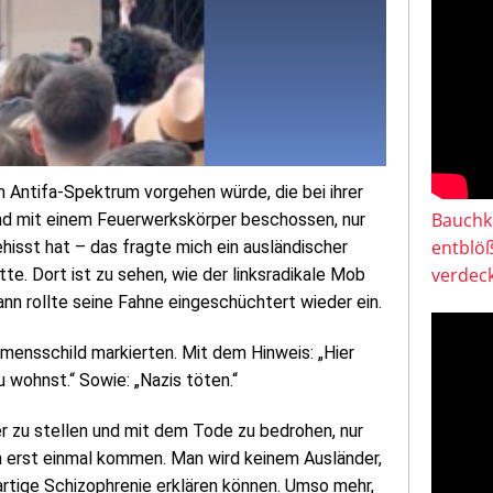
 Antifa-Spektrum vorgehen würde, die bei ihrer
Bauchkl
nd mit einem Feuerwerkskörper beschossen, nur
entblö
hisst hat – das fragte mich ein ausländischer
verdeck
te. Dort ist zu sehen, wie der linksradikale Mob
ann rollte seine Fahne eingeschüchtert wieder ein.
amensschild markierten. Mit dem Hinweis: „Hier
u wohnst.“ Sowie: „Nazis töten.“
er zu stellen und mit dem Tode zu bedrohen, nur
n erst einmal kommen. Man wird keinem Ausländer,
rartige Schizophrenie erklären können. Umso mehr,