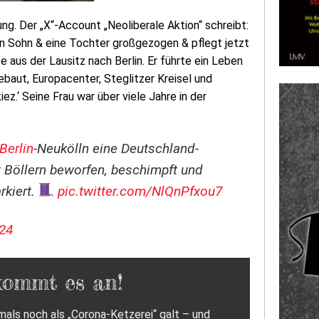
g. Der „X“-Account „Neoliberale Aktion“ schreibt:
en Sohn & eine Tochter großgezogen & pflegt jetzt
 aus der Lausitz nach Berlin. Er führte ein Leben
gebaut, Europacenter, Steglitzer Kreisel und
iez.‘ Seine Frau war über viele Jahre in der
Berlin
-Neukölln eine Deutschland-
t Böllern beworfen, beschimpft und
kiert.
pic.twitter.com/NlQnPfxou7
24
kommt es an!
als noch als „Corona-Ketzerei“ galt – und