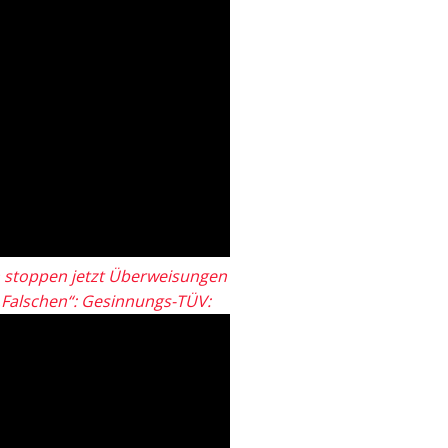
 stoppen jetzt Überweisungen
„Falschen“: Gesinnungs-TÜV: