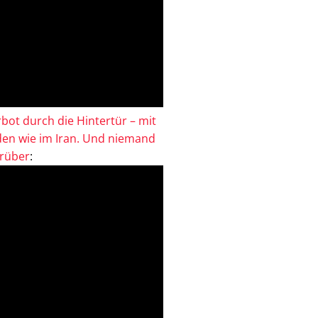
bot durch die Hintertür – mit
en wie im Iran. Und niemand
drüber
: