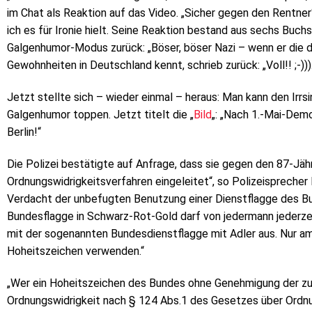
im Chat als Reaktion auf das Video. „Sicher gegen den Rentner“
ich es für Ironie hielt. Seine Reaktion bestand aus sechs Buchst
Galgenhumor-Modus zurück: „Böser, böser Nazi – wenn er die deu
Gewohnheiten in Deutschland kennt, schrieb zurück: „Voll!! ;-))).
Jetzt stellte sich – wieder einmal – heraus: Man kann den Irrsi
Galgenhumor toppen. Jetzt titelt die „
Bild
„: „Nach 1.-Mai-Dem
Berlin!“
Die Polizei bestätigte auf Anfrage, dass sie gegen den 87-Jähr
Ordnungswidrigkeitsverfahren eingeleitet“, so Polizeisprecher 
Verdacht der unbefugten Benutzung einer Dienstflagge des Bun
Bundesflagge in Schwarz-Rot-Gold darf von jedermann jederzei
mit der sogenannten Bundesdienstflagge mit Adler aus. Nur am
Hoheitszeichen verwenden.“
„Wer ein Hoheitszeichen des Bundes ohne Genehmigung der zu
Ordnungswidrigkeit nach § 124 Abs.1 des Gesetzes über Ordnun