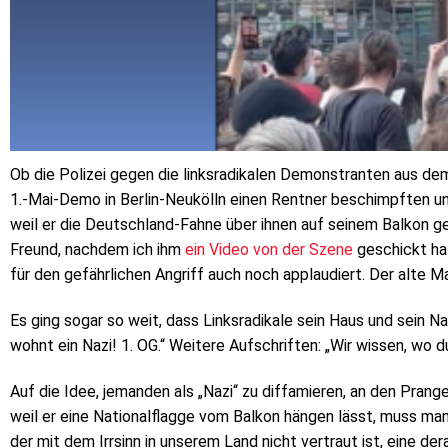
Ob die Polizei gegen die linksradikalen Demonstranten aus dem
1.-Mai-Demo in Berlin-Neukölln einen Rentner beschimpften u
weil er die Deutschland-Fahne über ihnen auf seinem Balkon ge
Freund, nachdem ich ihm
ein Video von der Szene
geschickt hat
für den gefährlichen Angriff auch noch applaudiert. Der alte M
Es ging sogar so weit, dass Linksradikale sein Haus und sein N
wohnt ein Nazi! 1. OG.“ Weitere Aufschriften: „Wir wissen, wo d
Auf die Idee, jemanden als „Nazi“ zu diffamieren, an den Prang
weil er eine Nationalflagge vom Balkon hängen lässt, muss ma
der mit dem Irrsinn in unserem Land nicht vertraut ist, eine de