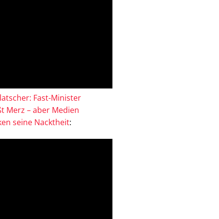
atscher: Fast-Minister
ßt Merz – aber Medien
en seine Nacktheit
: