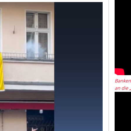
Banken
an die 