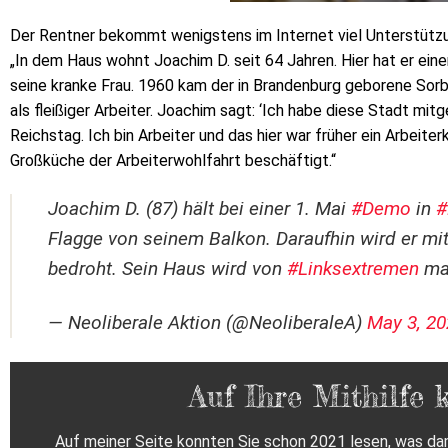
Der Rentner bekommt wenigstens im Internet viel Unterstützun
„In dem Haus wohnt Joachim D. seit 64 Jahren. Hier hat er ein
seine kranke Frau. 1960 kam der in Brandenburg geborene Sorbe
als fleißiger Arbeiter. Joachim sagt: ‘Ich habe diese Stadt mit
Reichstag. Ich bin Arbeiter und das hier war früher ein Arbeiterk
Großküche der Arbeiterwohlfahrt beschäftigt.“
Joachim D. (87) hält bei einer 1. Mai
#Demo
in
#
Flagge von seinem Balkon. Daraufhin wird er mi
bedroht. Sein Haus wird von
#Linksextremen
mar
— Neoliberale Aktion (@NeoliberaleA)
May 3, 20
Auf Ihre Mithilfe 
Auf meiner Seite konnten Sie schon 2021 lesen, was dam