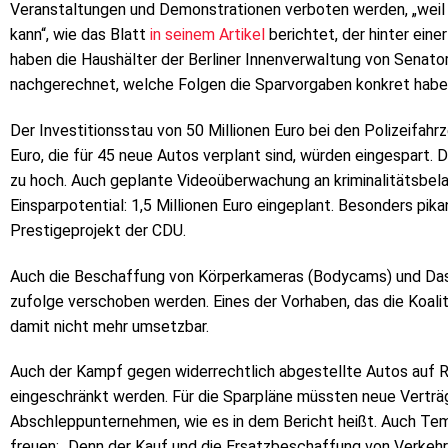
Veranstaltungen und Demonstrationen verboten werden, „weil 
kann“, wie das Blatt
in seinem Artikel
berichtet, der hinter ein
haben die Haushälter der Berliner Innenverwaltung von Senator
nachgerechnet, welche Folgen die Sparvorgaben konkret habe
Der Investitionsstau von 50 Millionen Euro bei den Polizeifahr
Euro, die für 45 neue Autos verplant sind, würden eingespart. D
zu hoch. Auch geplante Videoüberwachung an kriminalitätsbe
Einsparpotential: 1,5 Millionen Euro eingeplant. Besonders pika
Prestigeprojekt der CDU.
Auch die Beschaffung von Körperkameras (Bodycams) und Dash
zufolge verschoben werden. Eines der Vorhaben, das die Koali
damit nicht mehr umsetzbar.
Auch der Kampf gegen widerrechtlich abgestellte Autos auf
eingeschränkt werden. Für die Sparpläne müssten neue Vertr
Abschleppunternehmen, wie es in dem Bericht heißt. Auch Te
freuen: „Denn der Kauf und die Ersatzbeschaffung von Verkeh