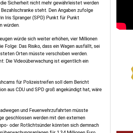
die Sicherheit nicht mehr gewährleistet werden
er Bezahlschranke steht. Den Angaben zufolge
in Iris Spranger (SPD) Punkt für Punkt
n würden.
zeugen würde sich weiter erhöhen, vier Millionen
ie Folge: Das Risiko, dass ein Wagen ausfällt, sei
lasteten Orten müsste verschoben werden.
nt: Die Videoüberwachung ist eigentlich ein
cams für Polizeistreifen soll dem Bericht
tion aus CDU und SPD groß angekündigt hat, wäre
 Radwegen und Feuerwehrzufahrten müsste
äge geschlossen werden mit den externen
mpo- oder Rotlichtsünder könnten sich demnach
rsüberwachungsanlagen für 1,34 Millionen Euro