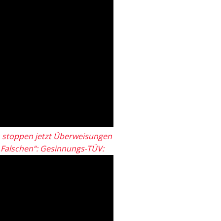
 stoppen jetzt Überweisungen
„Falschen“: Gesinnungs-TÜV: