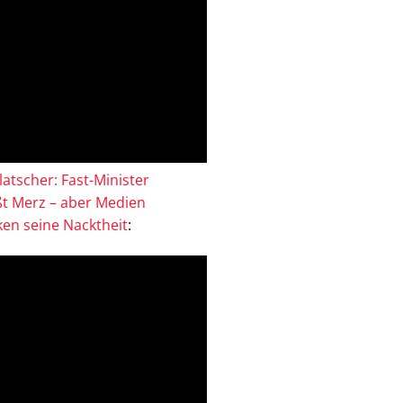
atscher: Fast-Minister
ßt Merz – aber Medien
en seine Nacktheit
: