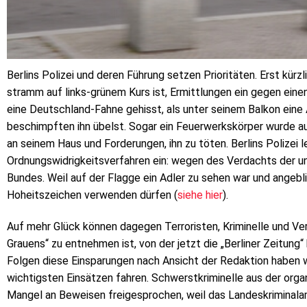
Berlins Polizei und deren Führung setzen Prioritäten. Erst kürzl
stramm auf links-grünem Kurs ist, Ermittlungen ein gegen eine
eine Deutschland-Fahne gehisst, als unter seinem Balkon ein
beschimpften ihn übelst. Sogar ein Feuerwerkskörper wurde au
an seinem Haus und Forderungen, ihn zu töten. Berlins Polizei 
Ordnungswidrigkeitsverfahren ein: wegen des Verdachts der u
Bundes. Weil auf der Flagge ein Adler zu sehen war und angebli
Hoheitszeichen verwenden dürfen (
siehe hier
).
Auf mehr Glück können dagegen Terroristen, Kriminelle und Ver
Grauens“ zu entnehmen ist, von der jetzt die „Berliner Zeitung“
Folgen diese Einsparungen nach Ansicht der Redaktion haben 
wichtigsten Einsätzen fahren. Schwerstkriminelle aus der organ
Mangel an Beweisen freigesprochen, weil das Landeskriminalamt