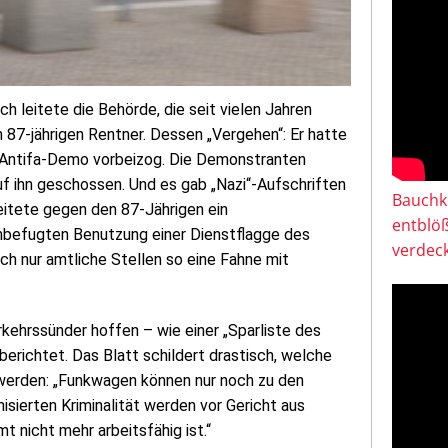
ich leitete die Behörde, die seit vielen Jahren
n 87-jährigen Rentner. Dessen „Vergehen“: Er hatte
e Antifa-Demo vorbeizog. Die Demonstranten
f ihn geschossen. Und es gab „Nazi“-Aufschriften
Bauchkl
leitete gegen den 87-Jährigen ein
entblö
nbefugten Benutzung einer Dienstflagge des
verdeck
ch nur amtliche Stellen so eine Fahne mit
kehrssünder hoffen – wie einer „Sparliste des
 berichtet. Das Blatt schildert drastisch, welche
werden: „Funkwagen können nur noch zu den
isierten Kriminalität werden vor Gericht aus
 nicht mehr arbeitsfähig ist.“