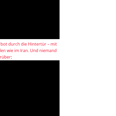
bot durch die Hintertür – mit
en wie im Iran. Und niemand
drüber
: