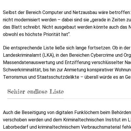
Selbst der Bereich Computer und Netzausbau wäre betroffen: 
nicht modernisiert werden – dabei sind sie „gerade in Zeiten 
das Blatt schreibt. Nicht ausgebaut werden könnte auch das N
obwohl es höchste Priorität hat“.
Die entsprechende Liste ließe sich lange fortsetzen. Ob in d
Landeskriminalamt (LKA), in den Bereichen Cybercrime und Organ
Massendatenauswertung und Entzifferung verschlüsselter Nach
Schwerkriminalität, bis hin zur Anmietung konspirativer Wohn
Terrorismus und Staatsschutzdelikte – überall würde es an Gel
Schier endlose Liste
Auch die Beseitigung von digitalen Funklöchern beim Behörd
verschoben werden und dem Kriminaltechnischen Institut im 
Laborbedarf und kriminaltechnischem Verbrauchsmaterial fehle