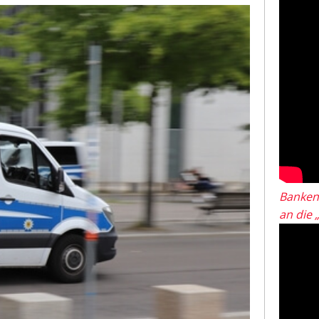
Banken
an die 