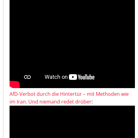
AfD-Verbot durch die Hintertür – mit Methoden wie
im Iran. Und niemand redet drüber
: