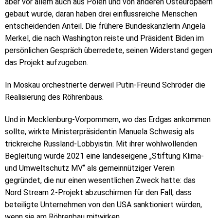
aber vor allem auch aus Polen und von anderen Osteuropäern
gebaut wurde, daran haben drei einflussreiche Menschen
entscheidenden Anteil. Die frühere Bundeskanzlerin Angela
Merkel, die nach Washington reiste und Präsident Biden im
persönlichen Gespräch überredete, seinen Widerstand gegen
das Projekt aufzugeben.
In Moskau orchestrierte derweil Putin-Freund Schröder die
Realisierung des Röhrenbaus.
Und in Mecklenburg-Vorpommern, wo das Erdgas ankommen
sollte, wirkte Ministerpräsidentin Manuela Schwesig als
trickreiche Russland-Lobbyistin. Mit ihrer wohlwollenden
Begleitung wurde 2021 eine landeseigene „Stiftung Klima-
und Umweltschutz MV“ als gemeinnütziger Verein
gegründet, die nur einen wesentlichen Zweck hatte: das
Nord Stream 2-Projekt abzuschirmen für den Fall, dass
beteiligte Unternehmen von den USA sanktioniert würden,
wenn sie am Röhrenbau mitwirken.