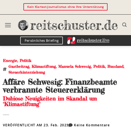
Kein Klartext-Journalismus ohne Ihre Unterstützung
Persönliches Briefing
Energie
,
Politik
Gastbeitrag
,
Klimastiftung
,
Manuela Schwesig
,
Politik
,
Russland
,
Steuerhinterziehung
Affäre Schwesig: Finanzbeamte
verbrannte Steuererklärung
Dubiose Neuigkeiten im Skandal um
"Klimastiftung"
VERÖFFENTLICHT AM
23. Feb. 2023
Keine Kommentare