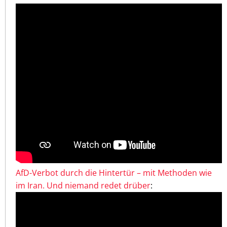
AfD-Verbot durch die Hintertür – mit Methoden wie
im Iran. Und niemand redet drüber
: