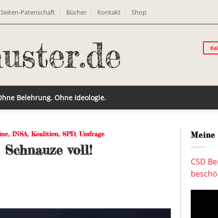
Seiten-Patenschaft
Bücher
Kontakt
Shop
Ke
 Ohne Belehrung. Ohne Ideologie.
üne
,
INSA
,
Koalition
,
SPD
,
Umfrage
Meine 
 Schnauze voll!
CSD Ber
beschön