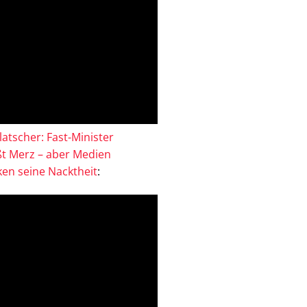
atscher: Fast-Minister
ßt Merz – aber Medien
en seine Nacktheit
: