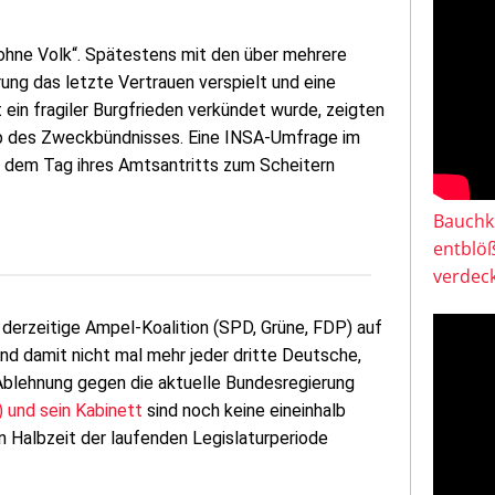
 ohne Volk“. Spätestens mit den über mehrere
ng das letzte Vertrauen verspielt und eine
in fragiler Burgfrieden verkündet wurde, zeigten
alb des Zweckbündnisses. Eine INSA-Umfrage im
it dem Tag ihres Amtsantritts zum Scheitern
Bauchkl
entblö
verdeck
 derzeitige Ampel-Koalition (SPD, Grüne, FDP) auf
nd damit nicht mal mehr jeder dritte Deutsche,
Ablehnung gegen die aktuelle Bundesregierung
 und sein Kabinett
sind noch keine eineinhalb
n Halbzeit der laufenden Legislaturperiode