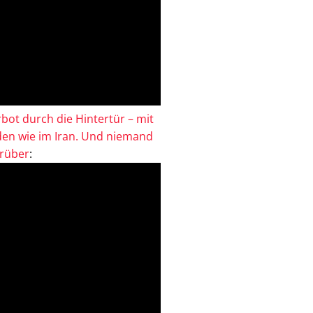
bot durch die Hintertür – mit
en wie im Iran. Und niemand
drüber
: