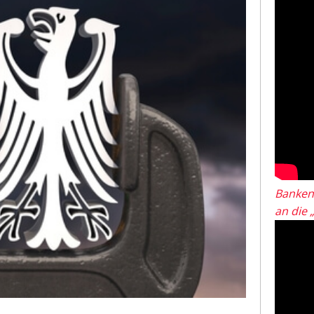
Banken
an die 