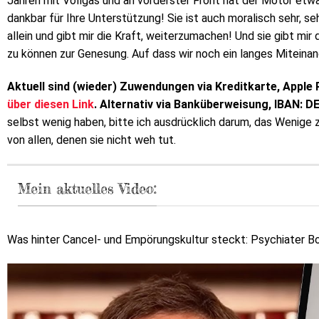
Jahren mit Vollgas und an vorderster Front hat der Motor etw
dankbar für Ihre Unterstützung! Sie ist auch moralisch sehr, sehr
allein und gibt mir die Kraft, weiterzumachen! Und sie gibt mir
zu können zur Genesung. Auf dass wir noch ein langes Miteinan
Aktuell sind (wieder) Zuwendungen via Kreditkarte, Apple 
über diesen Link
. Alternativ via Banküberweisung, IBAN: D
selbst wenig haben, bitte ich ausdrücklich darum, das Wenige
von allen, denen sie nicht weh tut.
Mein aktuelles Video:
Was hinter Cancel- und Empörungskultur steckt: Psychiater Bo