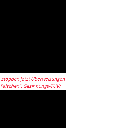
 stoppen jetzt Überweisungen
„Falschen“: Gesinnungs-TÜV: