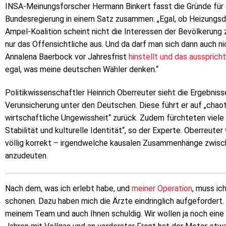
INSA-Meinungsforscher Hermann Binkert fasst die Gründe für 
Bundesregierung in einem Satz zusammen: „Egal, ob Heizungsde
Ampel-Koalition scheint nicht die Interessen der Bevölkerung z
nur das Offensichtliche aus. Und da darf man sich dann auch 
Annalena Baerbock vor Jahresfrist
hinstellt und das ausspricht
egal, was meine deutschen Wähler denken.“
Politikwissenschaftler Heinrich Oberreuter sieht die Ergebnis
Verunsicherung unter den Deutschen. Diese führt er auf „chaot
wirtschaftliche Ungewissheit“ zurück. Zudem fürchteten viel
Stabilität und kulturelle Identität“, so der Experte. Oberreute
völlig korrekt – irgendwelche kausalen Zusammenhänge zwisc
anzudeuten.
Nach dem, was ich erlebt habe, und
meiner Operation
, muss ic
schonen. Dazu haben mich die Ärzte eindringlich aufgefordert.
meinem Team und auch Ihnen schuldig. Wir wollen ja noch eine