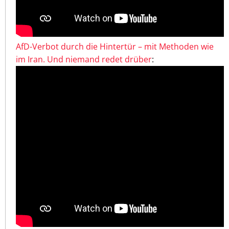
AfD-Verbot durch die Hintertür – mit Methoden wie
im Iran. Und niemand redet drüber
: