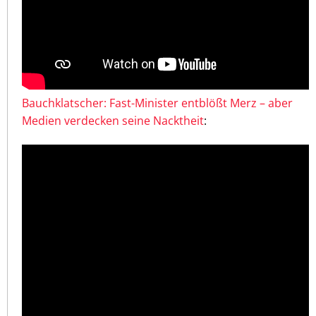
Bauchklatscher: Fast-Minister entblößt Merz – aber
Medien verdecken seine Nacktheit
: