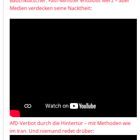
Bauchklatscher: Fast-Minister entblößt Merz – aber
Medien verdecken seine Nacktheit
:
AfD-Verbot durch die Hintertür – mit Methoden wie
im Iran. Und niemand redet drüber
: