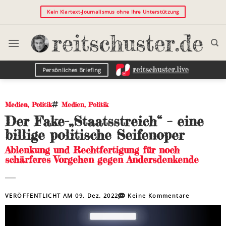
Kein Klartext-Journalismus ohne Ihre Unterstützung
Persönliches Briefing
Medien
,
Politik
Medien
,
Politik
Der Fake-„Staatsstreich“ – eine
billige politische Seifenoper
Ablenkung und Rechtfertigung für noch
schärferes Vorgehen gegen Andersdenkende
VERÖFFENTLICHT AM
09. Dez. 2022
Keine Kommentare