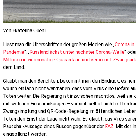
Von Ekaterina Quehl
Liest man die Überschriften der großen Medien wie „
Corona in 
Pandemie
“, „
Russland ächzt unter nächster Corona-Welle
“ oder
Millionen in viermonatige Quarantäne und verordnet Zwangsurl
dem Land.
Glaubt man den Berichten, bekommt man den Eindruck, es her
wollen einfach nicht wahrhaben, dass vom Virus eine Gefahr au
Toten weiter. Die Regierung ist inzwischen machtlos, weil sie 
mit welchen Einschränkungen – vor sich selbst nicht retten ka
Zwangsimpfung und QR-Code-Regelung im öffentlichen Leben.
Toten den Ernst der Lage nicht wahr. Es glaubt, das Virus sei 
Pauschal-Aussage eines Russen gegenüber der
FAZ
. Mit der 
eingepflanzt werden.