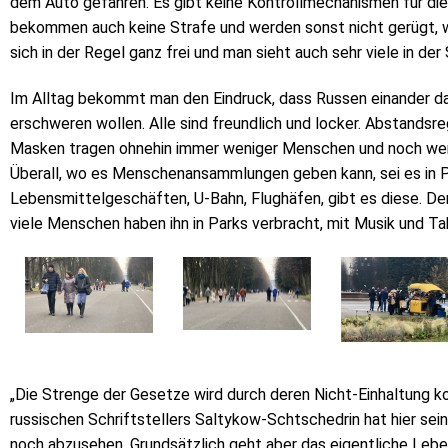
dem Auto gefahren. Es gibt keine Kontrollmechanismen für di
bekommen auch keine Strafe und werden sonst nicht gerügt, 
sich in der Regel ganz frei und man sieht auch sehr viele in der
Im Alltag bekommt man den Eindruck, dass Russen einander d
erschweren wollen. Alle sind freundlich und locker. Abstandsr
Masken tragen ohnehin immer weniger Menschen und noch wenige
Überall, wo es Menschenansammlungen geben kann, sei es in P
Lebensmittelgeschäften, U-Bahn, Flughäfen, gibt es diese. D
viele Menschen haben ihn in Parks verbracht, mit Musik und T
„Die Strenge der Gesetze wird durch deren Nicht-Einhaltung 
russischen Schriftstellers Saltykow-Schtschedrin hat hier sein
noch abzusehen. Grundsätzlich geht aber das eigentliche Leb