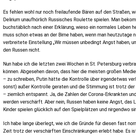
Es fehlen wohl nur noch freilaufende Bären auf den Straßen, 
Delirium unaufhörlich Russisches Roulette spielen. Man beko
buchstäblich nach einer Erklärung, wieso ein normales Leben 
muss schon etwas an der Birne haben, wenn man heutzutage no
verbreitete Einstellung „Wir müssen unbedingt Angst haben, um 
den Russen nicht.
Nun habe ich die letzten zwei Wochen in St. Petersburg verbra
können. Abgesehen davon, dass hier die meisten großen Medi
– zu schreiben, Putin hätte die Kontrolle über irgendetwas verlo
sonst) außer Kontrolle geraten und die Stimmung ist trotz de
– ziemlich entspannt. Ja, die Zahlen der Corona-Erkrankten 
werden verschärft. Aber nein, Russen haben keine Angst, das 
Kinder spielen glücklich auf den Spielplätzen und nirgendwo si
Ich habe lange überlegt, wie ich die Gründe für diesen fast no
Zeit trotz der verschärften Einschränkungen erlebt habe. Es ist