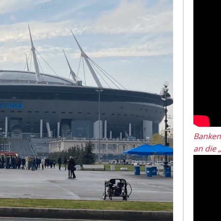
Banken
an die 