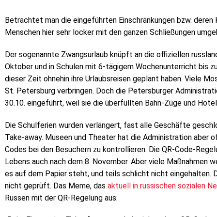
Betrachtet man die eingeführten Einschränkungen bzw. deren 
Menschen hier sehr locker mit den ganzen Schließungen umge
Der sogenannte Zwangsurlaub knüpft an die offiziellen russland
Oktober und in Schulen mit 6-tägigem Wochenunterricht bis zu
dieser Zeit ohnehin ihre Urlaubsreisen geplant haben. Viele 
St. Petersburg verbringen. Doch die Petersburger Administra
30.10. eingeführt, weil sie die überfüllten Bahn-Züge und Hote
Die Schulferien wurden verlängert, fast alle Geschäfte geschl
Take-away. Museen und Theater hat die Administration aber of
Codes bei den Besuchern zu kontrollieren. Die QR-Code-Regelun
Lebens auch nach dem 8. November. Aber viele Maßnahmen werd
es auf dem Papier steht, und teils schlicht nicht eingehalten
nicht geprüft. Das Meme, das
aktuell in russischen sozialen 
Russen mit der QR-Regelung aus: