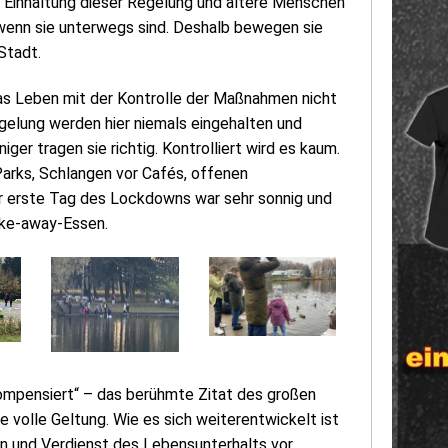
e Einhaltung dieser Regelung und ältere Menschen
wenn sie unterwegs sind. Deshalb bewegen sie
 Stadt.
as Leben mit der Kontrolle der Maßnahmen nicht
egelung werden hier niemals eingehalten und
r tragen sie richtig. Kontrolliert wird es kaum.
arks, Schlangen vor Cafés, offenen
er erste Tag des Lockdowns war sehr sonnig und
ake-away-Essen.
kompensiert“ – das berühmte Zitat des großen
e volle Geltung. Wie es sich weiterentwickelt ist
en und Verdienst des Lebensunterhalts vor