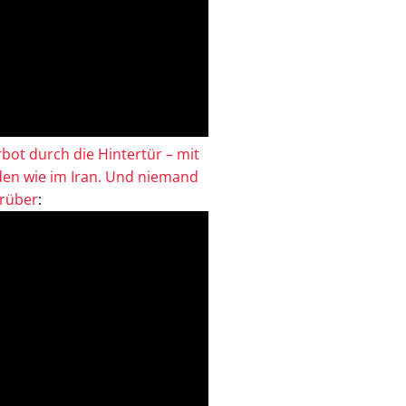
bot durch die Hintertür – mit
en wie im Iran. Und niemand
drüber
: