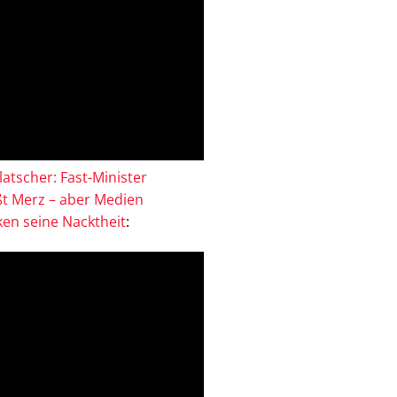
atscher: Fast-Minister
ßt Merz – aber Medien
en seine Nacktheit
: