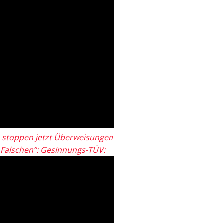
 stoppen jetzt Überweisungen
„Falschen“: Gesinnungs-TÜV: