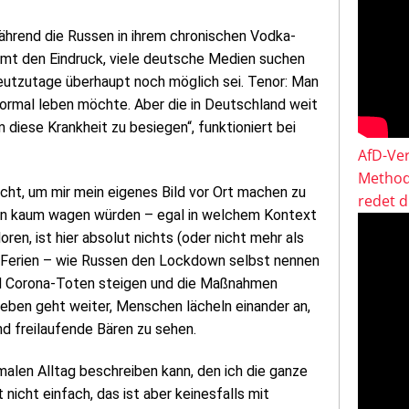
während die Russen in ihrem chronischen Vodka-
mmt den Eindruck, viele deutsche Medien suchen
heutzutage überhaupt noch möglich sei. Tenor: Man
rmal leben möchte. Aber die in Deutschland weit
diese Krankheit zu besiegen“, funktioniert bei
AfD-Ver
Method
cht, um mir mein eigenes Bild vor Ort machen zu
redet 
en kaum wagen würden – egal in welchem Kontext
ren, ist hier absolut nichts (oder nicht mehr als
r Ferien – wie Russen den Lockdown selbst nennen
und Corona-Toten steigen und die Maßnahmen
Leben geht weiter, Menschen lächeln einander an,
nd freilaufende Bären zu sehen.
rmalen Alltag beschreiben kann, den ich die ganze
 nicht einfach, das ist aber keinesfalls mit