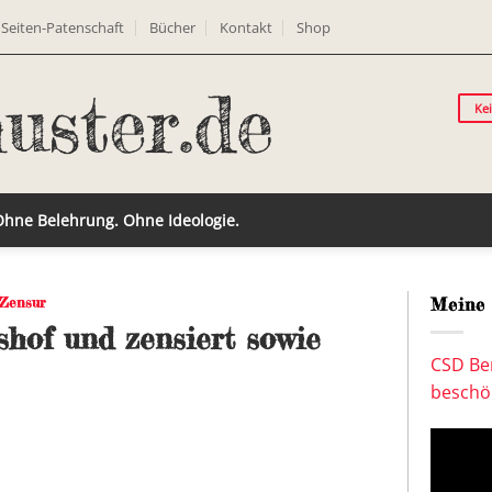
Seiten-Patenschaft
Bücher
Kontakt
Shop
Ke
 Ohne Belehrung. Ohne Ideologie.
Zensur
Meine 
shof und zensiert sowie
CSD Ber
beschön