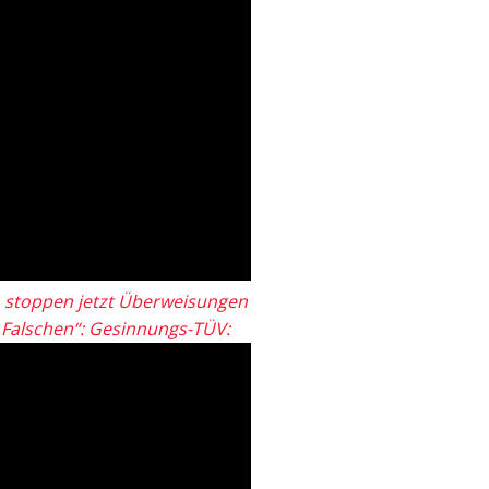
 stoppen jetzt Überweisungen
„Falschen“: Gesinnungs-TÜV: