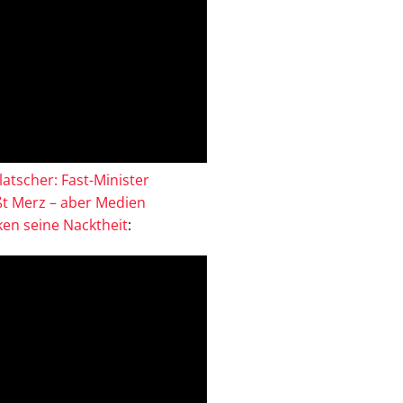
atscher: Fast-Minister
ßt Merz – aber Medien
en seine Nacktheit
: