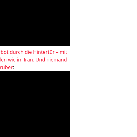
bot durch die Hintertür – mit
en wie im Iran. Und niemand
drüber
: