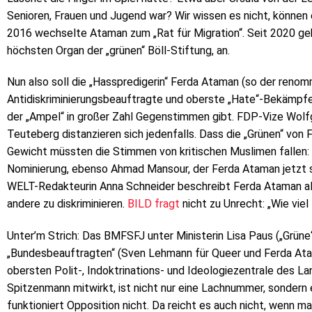
Senioren, Frauen und Jugend war? Wir wissen es nicht, können 
2016 wechselte Ataman zum „Rat für Migration“. Seit 2020 ge
höchsten Organ der „grünen“ Böll-Stiftung, an.
Nun also soll die „Hasspredigerin“ Ferda Ataman (so der ren
Antidiskriminierungsbeauftragte und oberste „Hate“-Bekämpfer
der „Ampel“ in großer Zahl Gegenstimmen gibt. FDP-Vize Wol
Teuteberg distanzieren sich jedenfalls. Dass die „Grünen“ von F
Gewicht müssten die Stimmen von kritischen Muslimen fallen: Di
Nominierung, ebenso Ahmad Mansour, der Ferda Ataman jetzt s
WELT-Redakteurin Anna Schneider beschreibt Ferda Ataman als
andere zu diskriminieren.
BILD fragt
nicht zu Unrecht: „Wie vie
Unter’m Strich: Das BMFSFJ unter Ministerin Lisa Paus („Grüne
„Bundesbeauftragten“ (Sven Lehmann für Queer und Ferda Atam
obersten Polit-, Indoktrinations- und Ideologiezentrale des La
Spitzenmann mitwirkt, ist nicht nur eine Lachnummer, sondern 
funktioniert Opposition nicht. Da reicht es auch nicht, wenn 