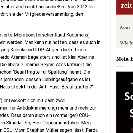
es aber auch nicht ausschließen. Von 2012 bis
hört sie der Mitgliederversammlung, dem
ommierte Migrationsforscher Ruud Koopmans)
in werden. Man kann nur hoffen, dass es auch in
fgang Kubicki und FDP-Abgeordnete Linda
erda Ataman begeistert sind, ist klar. Aber ins
Mein 
e liberale Imamin Seyran Ates kritisiert die
chon “Beauftragte für Spaltung“ nennt. Die
 jemanden, dessen Lieblingsaufgabe es ist,
l Hass steckt in der Anti-Hass-Beauftragten?“
“) entwickelt sich mit dann zwei
an für Antidiskriminierung) mehr und mehr zur
ndes. Dass daran auch ein (vormaliger) CDU-
ein Skandal. So, Herr Oppositionsführer Merz,
man CSU-Mann Stephan Müller sagen lässt, Ferda