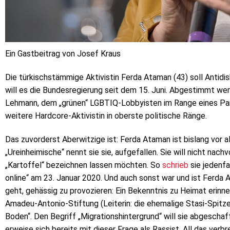
Ein Gastbeitrag von Josef Kraus
Die türkischstämmige Aktivistin Ferda Ataman (43) soll Antid
will es die Bundesregierung seit dem 15. Juni. Abgestimmt w
Lehmann, dem „grünen“ LGBTIQ-Lobbyisten im Range eines Pa
weitere Hardcore-Aktivistin in oberste politische Ränge.
Das zuvorderst Aberwitzige ist: Ferda Ataman ist bislang vor
„Ureinheimische“ nennt sie sie, aufgefallen. Sie will nicht nac
„Kartoffel“ bezeichnen lassen möchten. So
schrieb
sie jedenfa
online“ am 23. Januar 2020. Und auch sonst war und ist Ferda 
geht, gehässig zu provozieren: Ein Bekenntnis zu Heimat erinne
Amadeu-Antonio-Stiftung (Leiterin: die ehemalige Stasi-Spitzel
Boden“. Den Begriff „Migrationshintergrund“ will sie abgeschaf
erweise sich bereits mit dieser Frage als Rassist. All das verbrei