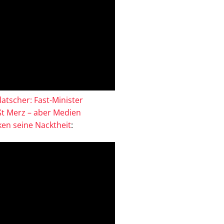
atscher: Fast-Minister
ßt Merz – aber Medien
en seine Nacktheit
: