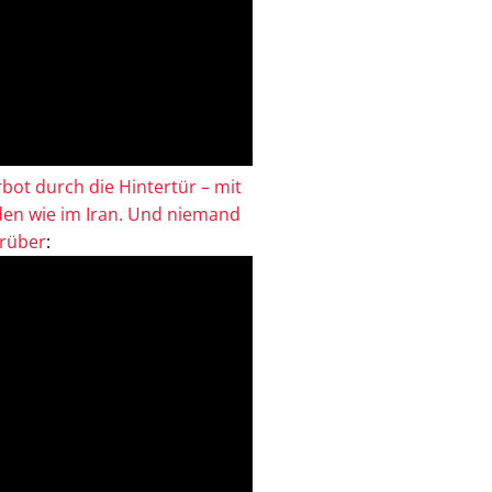
bot durch die Hintertür – mit
en wie im Iran. Und niemand
drüber
: