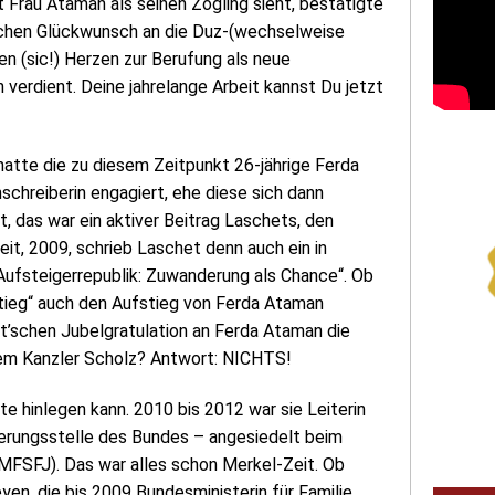
 Frau Ataman als seinen Zögling sieht, bestätigte
chen Glückwunsch an die Duz-(wechselweise
len (sic!) Herzen zur Berufung als neue
 verdient. Deine jahrelange Arbeit kannst Du jetzt
atte die zu diesem Zeitpunkt 26-jährige Ferda
chreiberin engagiert, ehe diese sich dann
t, das war ein aktiver Beitrag Laschets, den
it, 2009, schrieb Laschet denn auch ein in
ufsteigerrepublik: Zuwanderung als Chance“. Ob
tieg“ auch den Aufstieg von Ferda Ataman
et’schen Jubelgratulation an Ferda Ataman die
nem Kanzler Scholz? Antwort: NICHTS!
e hinlegen kann. 2010 bis 2012 war sie Leiterin
nierungsstelle des Bundes – angesiedelt beim
BMFSFJ). Das war alles schon Merkel-Zeit. Ob
yen, die bis 2009 Bundesministerin für Familie,