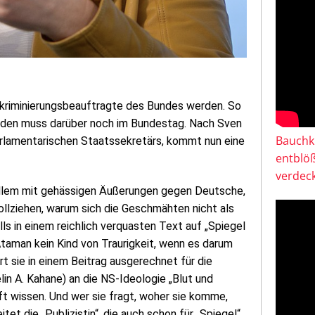
iskriminierungsbeauftragte des Bundes werden. So
erden muss darüber noch im Bundestag. Nach Sven
Bauchkl
rlamentarischen Staatssekretärs, kommt nun eine
entblö
verdeck
 allem mit gehässigen Äußerungen gegen Deutsche,
hvollziehen, warum sich die Geschmähten nicht als
lls in einem reichlich verquasten Text auf „Spiegel
Ataman kein Kind von Traurigkeit, wenn es darum
rt sie in einem Beitrag ausgerechnet für die
in A. Kahane) an die NS-Ideologie „Blut und
ft wissen. Und wer sie fragt, woher sie komme,
tet die „Publizistin“, die auch schon für „Spiegel“,