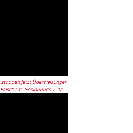
 stoppen jetzt Überweisungen
„Falschen“: Gesinnungs-TÜV: