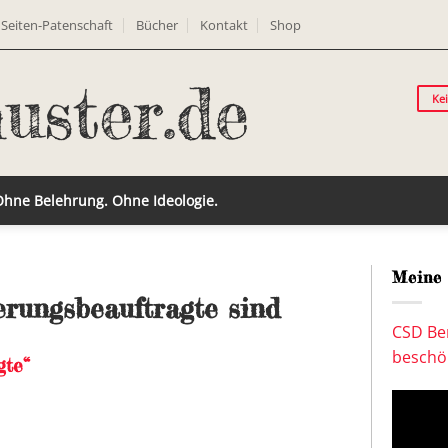
Seiten-Patenschaft
Bücher
Kontakt
Shop
Ke
 Ohne Belehrung. Ohne Ideologie.
Meine 
erungsbeauftragte sind
CSD Ber
beschön
gte“