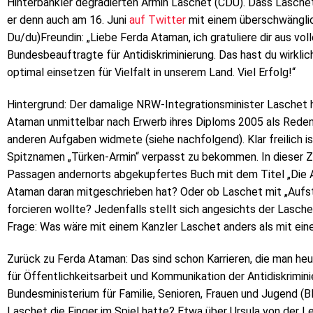
Hinterbänkler degradierten Armin Laschet (CDU). Dass Laschet
er denn auch am 16. Juni
auf Twitter
mit einem überschwängli
Du/du)Freundin: „Liebe Ferda Ataman, ich gratuliere dir aus vol
Bundesbeauftragte für Antidiskriminierung. Das hast du wirklich
optimal einsetzen für Vielfalt in unserem Land. Viel Erfolg!“
Hintergrund: Der damalige NRW-Integrationsminister Laschet h
Ataman unmittelbar nach Erwerb ihres Diploms 2005 als Redens
anderen Aufgaben widmete (siehe nachfolgend). Klar freilich is
Spitznamen „Türken-Armin“ verpasst zu bekommen. In dieser Ze
Passagen andernorts abgekupfertes Buch mit dem Titel „Die A
Ataman daran mitgeschrieben hat? Oder ob Laschet mit „Aufs
forcieren wollte? Jedenfalls stellt sich angesichts der Lasch
Frage: Was wäre mit einem Kanzler Laschet anders als mit ei
Zurück zu Ferda Ataman: Das sind schon Karrieren, die man heut
für Öffentlichkeitsarbeit und Kommunikation der Antidiskrimi
Bundesministerium für Familie, Senioren, Frauen und Jugend (
Laschet die Finger im Spiel hatte? Etwa über Ursula von der Le