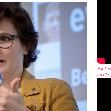
Banken
an die 