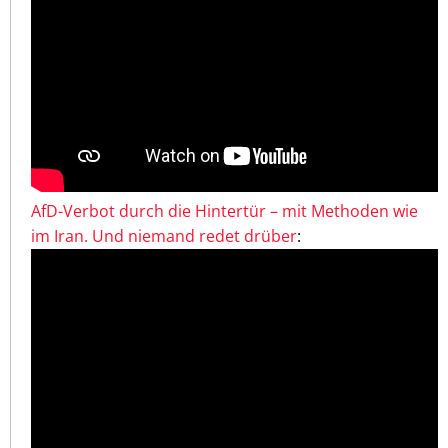
AfD-Verbot durch die Hintertür – mit Methoden wie
im Iran. Und niemand redet drüber
: