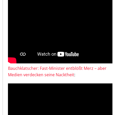
Bauchklatscher: Fast-Minister entblößt Merz – aber
Medien verdecken seine Nacktheit
: