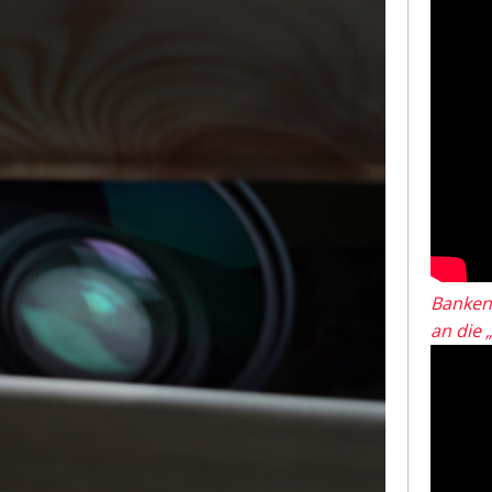
Banken
an die 