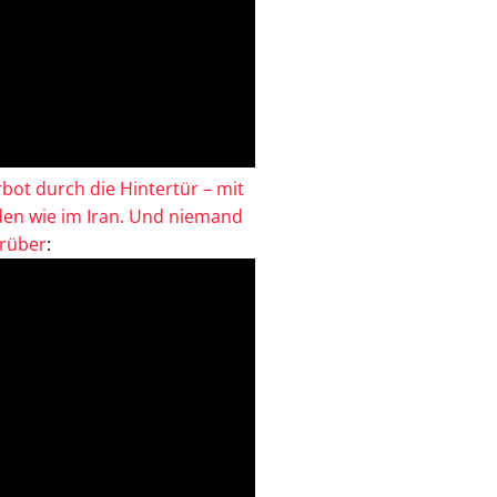
bot durch die Hintertür – mit
en wie im Iran. Und niemand
drüber
: