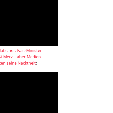
atscher: Fast-Minister
ßt Merz – aber Medien
en seine Nacktheit
: