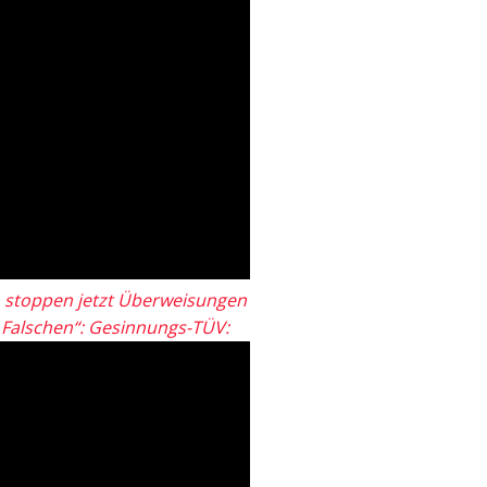
 stoppen jetzt Überweisungen
„Falschen“: Gesinnungs-TÜV: