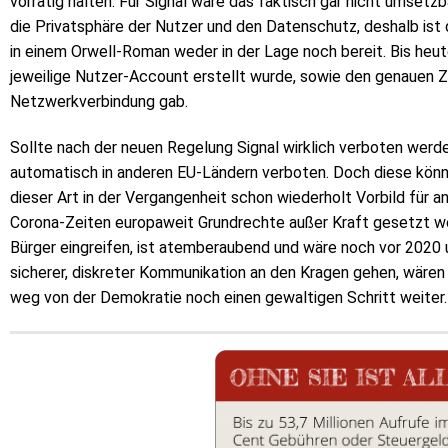
vorrätig halten. Für Signal wäre das faktisch gar nicht umset
die Privatsphäre der Nutzer und den Datenschutz, deshalb ist
in einem Orwell-Roman weder in der Lage noch bereit. Bis heut
jeweilige Nutzer-Account erstellt wurde, sowie den genauen Z
Netzwerkverbindung gab.
Sollte nach der neuen Regelung Signal wirklich verboten werden
automatisch in anderen EU-Ländern verboten. Doch diese könn
dieser Art in der Vergangenheit schon wiederholt Vorbild für a
Corona-Zeiten europaweit Grundrechte außer Kraft gesetzt wer
Bürger eingreifen, ist atemberaubend und wäre noch vor 2020 
sicherer, diskreter Kommunikation an den Kragen gehen, wäre
weg von der Demokratie noch einen gewaltigen Schritt weiter.