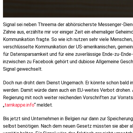
Signal sei neben Threema der abhörsicherste Messenger-Dienst
Zähne aus, erzählte mir vor einiger Zeit ein ehemaliger Gehei
Kommunikation fragte. So wie ich nutzen sehr viele Menschen,
verschlüsselte Kommunikation der US-amerikanischen, gemeinnü
für Datensparsamkeit und für eine zuverlässige Ende-zu-Ende
inzwischen zu Facebook gehört und dubiose Allgemeine Gesch
Signal gewechselt.
Doch nun droht dem Dienst Ungemach. Er könnte schon bald in 
werden. Damit würde dann auch ein EU-weites Verbot drohen. A
Regierung mit noch weiter reichenden Vorschriften zur Vorrat
„
tarnkappe.info
“ meldet.
Bis jetzt sind Unternehmen in Belgien nur dann zur Speicherun
selbst benötigen. Nach dem neuen Gesetz müssten sie aber al