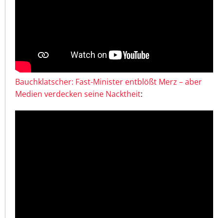
Bauchklatscher: Fast-Minister entblößt Merz – aber
Medien verdecken seine Nacktheit
: