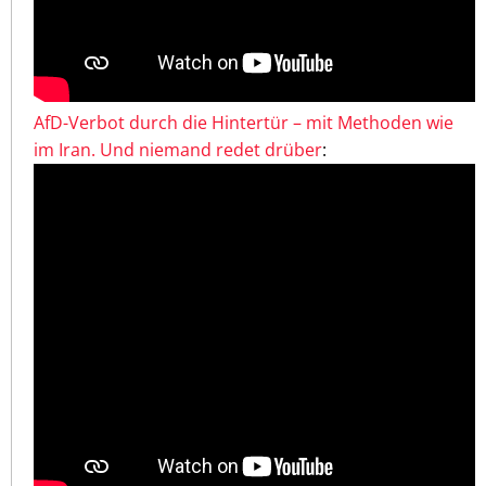
AfD-Verbot durch die Hintertür – mit Methoden wie
im Iran. Und niemand redet drüber
: