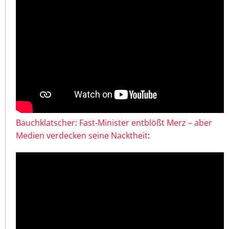
Bauchklatscher: Fast-Minister entblößt Merz – aber
Medien verdecken seine Nacktheit
: