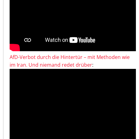
AfD-Verbot durch die Hintertür – mit Methoden wie
im Iran. Und niemand redet drüber
: