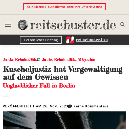
Kein Klartext-Journalismus ohne Ihre Unterstützung
Persönliches Briefing
Justiz
,
Kriminalität
Justiz
,
Kriminalität
,
Migration
Kuscheljustiz hat Vergewaltigung
auf dem Gewissen
Unglaublicher Fall in Berlin
VERÖFFENTLICHT AM
26. Nov. 2023
Keine Kommentare