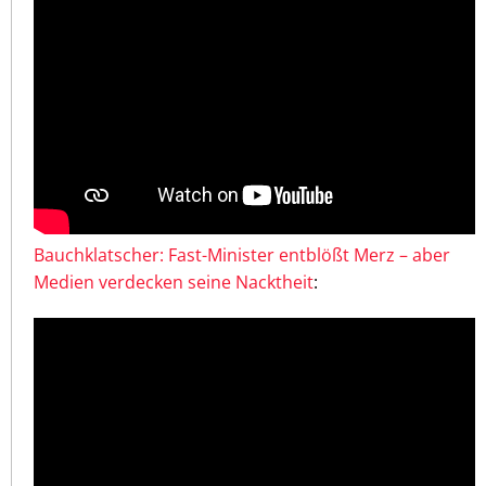
Bauchklatscher: Fast-Minister entblößt Merz – aber
Medien verdecken seine Nacktheit
: