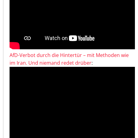
AfD-Verbot durch die Hintertür – mit Methoden wie
im Iran. Und niemand redet drüber
: