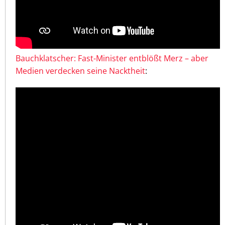
Bauchklatscher: Fast-Minister entblößt Merz – aber
Medien verdecken seine Nacktheit
: