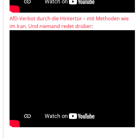
AfD-Verbot durch die Hintertür – mit Methoden wie
im Iran. Und niemand redet drüber
: