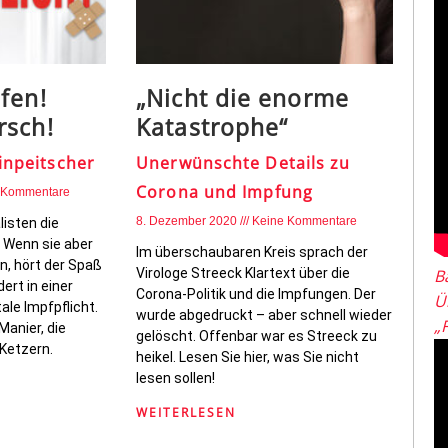
fen!
„Nicht die enorme
rsch!
Katastrophe“
Einpeitscher
Unerwünschte Details zu
Corona und Impfung
 Kommentare
8. Dezember 2020
Keine Kommentare
listen die
. Wenn sie aber
Im überschaubaren Kreis sprach der
n, hört der Spaß
Virologe Streeck Klartext über die
B
ert in einer
Corona-Politik und die Impfungen. Der
Ü
ale Impfpflicht.
wurde abgedruckt – aber schnell wieder
„
Manier, die
gelöscht. Offenbar war es Streeck zu
Ketzern.
heikel. Lesen Sie hier, was Sie nicht
lesen sollen!
WEITERLESEN