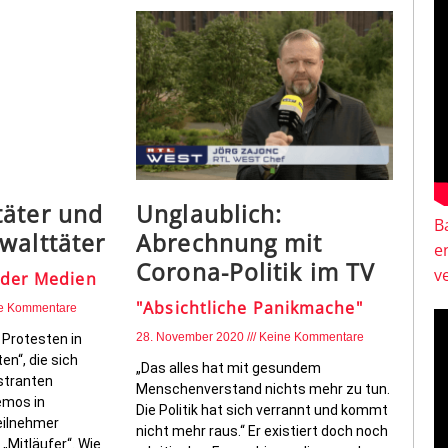
täter und
Unglaublich:
B
walttäter
Abrechnung mit
e
Corona-Politik im TV
v
 der Medien
"Absichtliche Panikmache"
e Kommentare
28. November 2020
Keine Kommentare
 Protesten in
en“, die sich
„Das alles hat mit gesundem
stranten
Menschenverstand nichts mehr zu tun.
emos in
Die Politik hat sich verrannt und kommt
eilnehmer
nicht mehr raus.“ Er existiert doch noch
„Mitläufer“. Wie