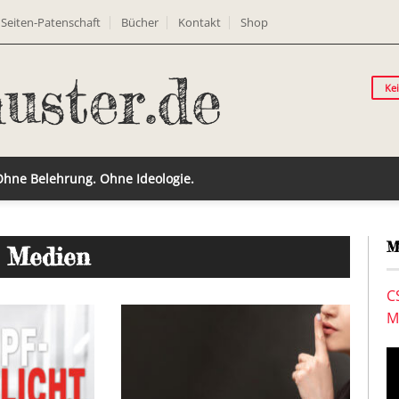
Seiten-Patenschaft
Bücher
Kontakt
Shop
Ke
 Ohne Belehrung. Ohne Ideologie.
M
: Medien
C
M