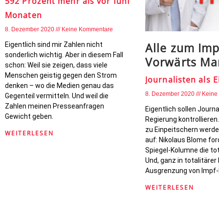
592 Prozent mehr als vor fünf
Monaten
8. Dezember 2020
Keine Kommentare
Alle zum Imp
Eigentlich sind mir Zahlen nicht
sonderlich wichtig. Aber in diesem Fall
Vorwärts Ma
schon: Weil sie zeigen, dass viele
Menschen geistig gegen den Strom
Journalisten als 
denken – wo die Medien genau das
8. Dezember 2020
Keine
Gegenteil vermitteln. Und weil die
Zahlen meinen Presseanfragen
Eigentlich sollen Journa
Gewicht geben.
Regierung kontrollieren
zu Einpeitschern werde
WEITERLESEN
auf: Nikolaus Blome ford
Spiegel-Kolumne die tot
Und, ganz in totalitärer 
Ausgrenzung von Impf-
WEITERLESEN