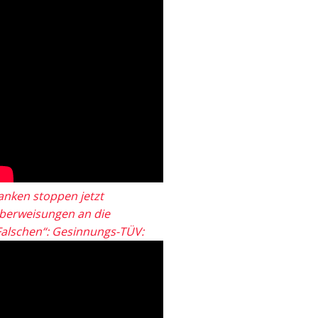
anken stoppen jetzt
berweisungen an die
Falschen“: Gesinnungs-TÜV: