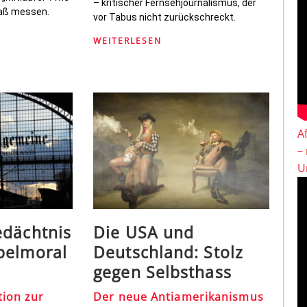
– kritischer Fernsehjournalismus, der
Maß messen.
vor Tabus nicht zurückschreckt.
WEITERLESEN
A
–
U
edächtnis
Die USA und
pelmoral
Deutschland: Stolz
gegen Selbsthass
tion zur
Der neue Antiamerikanismus