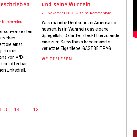
geschrieben
und seine Wurzeln
21. November 2020
Keine Kommentare
e Kommentare
Was manche Deutsche an Amerika so
hassen, ist in Wahrheit das eigene
der schwärzesten
Spiegelbild. Dahinter steckt hierzulande
utschen
eine zum Selbsthass kondensierte
rt die einst
verletzte Eigenliebe. GASTBEITRAG
gen eines
ns von AfD-
WEITERLESEN
 und offenbart
n Linksdrall.
113
114
…
121