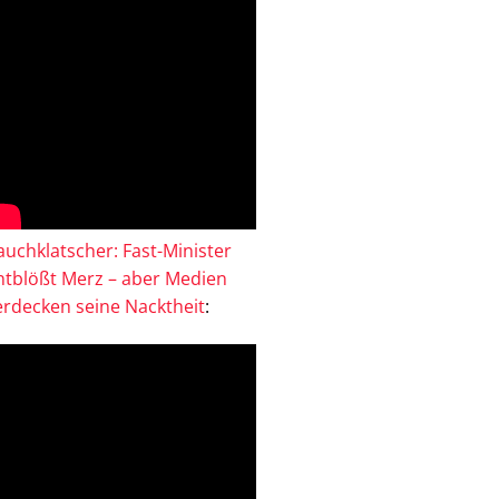
auchklatscher: Fast-Minister
ntblößt Merz – aber Medien
erdecken seine Nacktheit
: