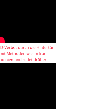
fD-Verbot durch die Hintertür
 mit Methoden wie im Iran.
nd niemand redet drüber
: