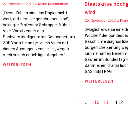
Staatskrise hoch
27. November 2020
Keine Kommentare
wird
„Diese Zahlen sind das Papier nicht
wert, auf dem sie geschrieben sind“,
25. November 2020
Kein
beklagte Professor Schrappe, früher
„Möglicherweise eine 
Vize-Vorsitzender des
Wochen“ der bundesde
Sachverständigenrates Gesundheit, im
Geschichte diagnostizie
ZDF. Youtube hat jetzt ein Video mit
bürgerliche Zeitung we
diesen Aussagen zensiert – „wegen
lümmelhaften Benehme
medizinisch unrichtiger Angaben.“
Gästen im Bundestag –
WEITERLESEN
damit einen dramatische
GASTBEITRAG
WEITERLESEN
1
…
110
111
112