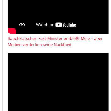
Bauchklatscher: Fast-Minister entblößt Merz – aber
Medien verdecken seine Nacktheit
: