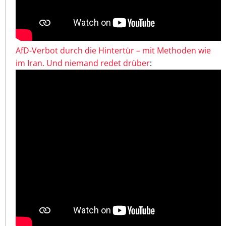
AfD-Verbot durch die Hintertür – mit Methoden wie
im Iran. Und niemand redet drüber
: