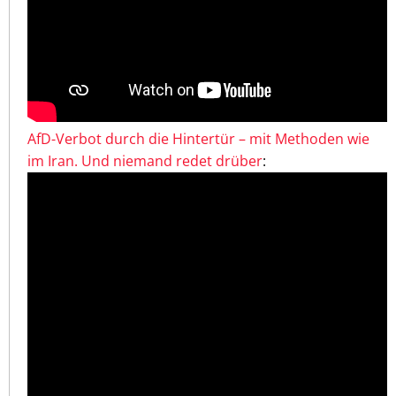
AfD-Verbot durch die Hintertür – mit Methoden wie
im Iran. Und niemand redet drüber
: