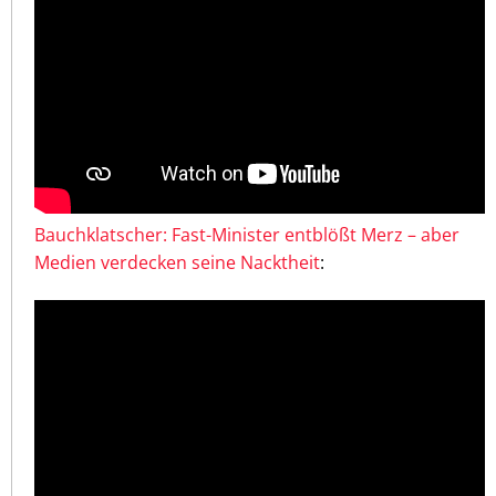
Bauchklatscher: Fast-Minister entblößt Merz – aber
Medien verdecken seine Nacktheit
: