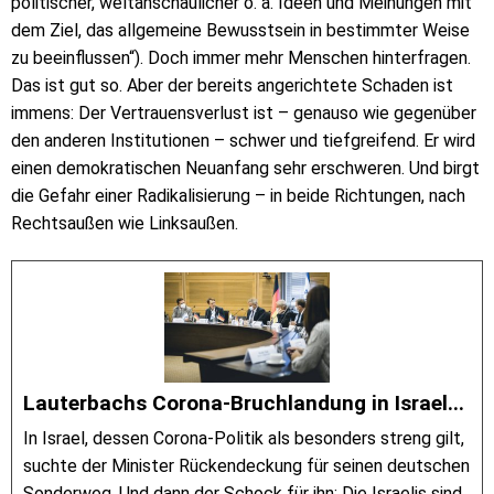
politischer, weltanschaulicher o. ä. Ideen und Meinungen mit
dem Ziel, das allgemeine Bewusstsein in bestimmter Weise
zu beeinflussen“). Doch immer mehr Menschen hinterfragen.
Das ist gut so. Aber der bereits angerichtete Schaden ist
immens: Der Vertrauensverlust ist – genauso wie gegenüber
den anderen Institutionen – schwer und tiefgreifend. Er wird
einen demokratischen Neuanfang sehr erschweren. Und birgt
die Gefahr einer Radikalisierung – in beide Richtungen, nach
Rechtsaußen wie Linksaußen.
Lauterbachs Corona-Bruchlandung in Israel...
In Israel, dessen Corona-Politik als besonders streng gilt,
suchte der Minister Rückendeckung für seinen deutschen
Sonderweg. Und dann der Schock für ihn: Die Israelis sind