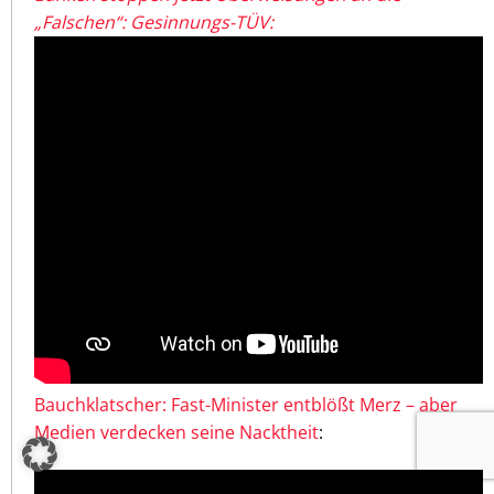
„Falschen“: Gesinnungs-TÜV:
Bauchklatscher: Fast-Minister entblößt Merz – aber
Medien verdecken seine Nacktheit
: