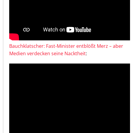
Bauchklatscher: Fast-Minister entblößt Merz – aber
Medien verdecken seine Nacktheit
: