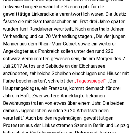
teilweise bürgerkriesähnliche Szenen gab, für die
gewalttätige Linksradikale verantwortlich waren. Die Justiz
fasste sie mit Samthandschuhen an. Erst drei Jahre später
wurden fünf Randalierer verurteilt. Nach anderthalb Jahren
Verhandlung und ca. 70 Verhandlungstagen. „Die vier jungen
Männer aus dem Rhein-Main-Gebiet sowie ein weiterer
Angeklagter aus Frankreich sollen unter den rund 220
schwarz Vermummten gewesen sein, die am Morgen des 7.
Juli 2017 Autos und Gebäude an der Elbchaussee
anzündeten, zahlreiche Scheiben einschlugen und Häuser mit
Farbe beschmierten“, schreibt der
„Tagesspiegel“
: „Der
Hauptangeklagte, ein Franzose, kommt demnach für drei
Jahre in Haft. Zwei weitere Angeklagte bekamen
Bewährungsstrafen von etwas über einem Jahr. Die beiden
damals Jugendlichen wurden zu 20 Arbeitsstunden
verurteilt.“ Auch bei den regelmäßigen, gewalttätigen
Protesten aus der Linksextremen Szene in Berlin und Leipzig
hält sich der Verfolgungseifer von Polizei und Justiz in