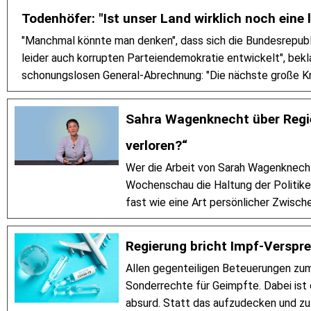
Todenhöfer: "Ist unser Land wirklich noch eine
"Manchmal könnte man denken", dass sich die Bundesrepubli
leider auch korrupten Parteiendemokratie entwickelt", bekla
schonungslosen General-Abrechnung: "Die nächste große Kr
Sahra Wagenknecht über Regie
verloren?“
Wer die Arbeit von Sarah Wagenknecht (
Wochenschau die Haltung der Politike
fast wie eine Art persönlicher Zwisch
Regierung bricht Impf-Verspr
Allen gegenteiligen Beteuerungen zum
Sonderrechte für Geimpfte. Dabei ist d
absurd. Statt das aufzudecken und zu