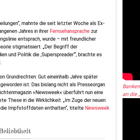
teilungen“, mahnte die seit letzter Woche als Ex-
ngenen Jahres in ihrer
Fernsehansprache
zur
ungslinie entsprach, wurde – mit freundlicher
ie stigmatisiert. „Der Begriff der
en und Politik die ‚Superspreader‘“, brachte es
.
n Grundrechten: Gut eineinhalb Jahre später
geworden ist. Das bislang nicht als Presseorgan
Banken
richtenmagazin »Newsweek« überführt nun eine
an die 
te These in die Wirklichkeit. „Im Zuge der neuen
die Impfstoffdaten enthalten“, titelte
Newsweek
eliebtheit