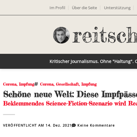
Im Profil
Über die Seite
Unterstützung
Kritischer Journalismus. Ohne "Haltung".
Corona
,
Impfung
Corona
,
Gesellschaft
,
Impfung
Schöne neue Welt: Diese Impfpäss
Beklemmendes Science-Fiction-Szenario wird Rea
VERÖFFENTLICHT AM
14. Dez. 2021
Keine Kommentare