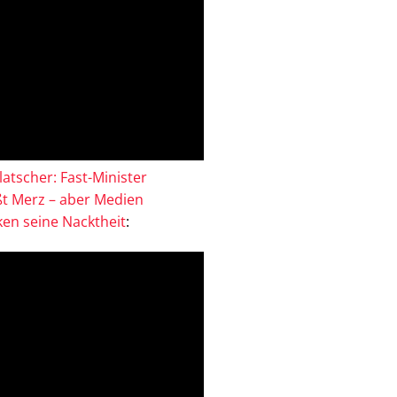
atscher: Fast-Minister
ßt Merz – aber Medien
en seine Nacktheit
: