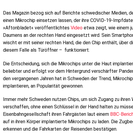
Das Magazin bezog sich auf Berichte schwedischer Medien, d
einen Mikrochip einsetzen lassen, der ihre COVID-19-Impfdate
»Aftonbladet« veröffentlichtes
Video
etwa zeigt, wie einem j
Daumens an der rechten Hand eingesetzt wird. Sein Smartpho
wischt er mit seiner rechten Hand, die den Chip enthält, über d
diesem Falle als Türöffner – funktioniert.
Die Entscheidung, sich die Mikrochips unter die Haut implantie
beliebter und erfolgt vor dem Hintergrund verschärfter Pande
den vergangenen Jahren hat in Schweden der Trend, Mikrochips
implantieren, an Popularität gewonnen.
Immer mehr Schweden nutzen Chips, um sich Zugang zu ihren 
verschaffen, ohne einen Schlüssel in der Hand halten zu müss
Eisenbahngesellschaft ihren Fahrgästen laut einem
BBC-Beric
auf in ihren Körper implantierte Mikrochips zu laden. Die Zug
erkennen und die Fahrkarten der Reisenden bestätigen.