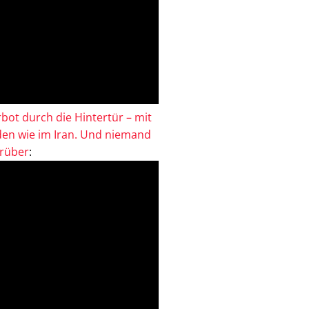
bot durch die Hintertür – mit
en wie im Iran. Und niemand
drüber
: