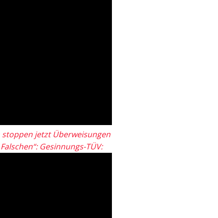
 stoppen jetzt Überweisungen
„Falschen“: Gesinnungs-TÜV: