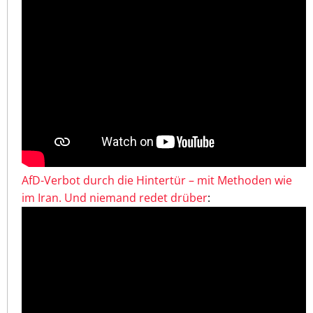
AfD-Verbot durch die Hintertür – mit Methoden wie
im Iran. Und niemand redet drüber
: