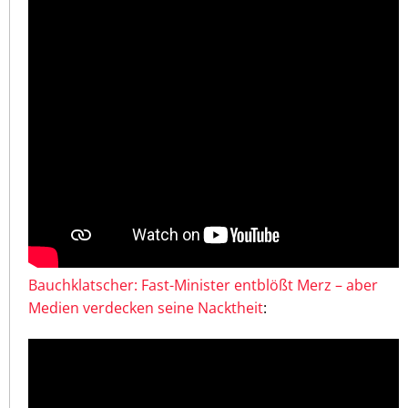
Bauchklatscher: Fast-Minister entblößt Merz – aber
Medien verdecken seine Nacktheit
: