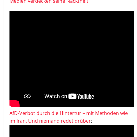
Medien verdecken seine Nacktheit
:
AfD-Verbot durch die Hintertür – mit Methoden wie
im Iran. Und niemand redet drüber
: