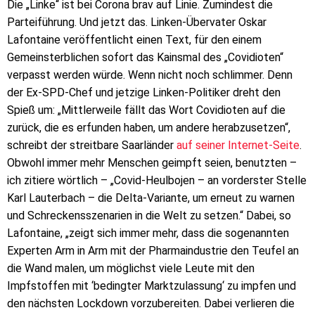
Die „Linke“ ist bei Corona brav auf Linie. Zumindest die
Parteiführung. Und jetzt das. Linken-Übervater Oskar
Lafontaine veröffentlicht einen Text, für den einem
Gemeinsterblichen sofort das Kainsmal des „Covidioten“
verpasst werden würde. Wenn nicht noch schlimmer. Denn
der Ex-SPD-Chef und jetzige Linken-Politiker dreht den
Spieß um: „Mittlerweile fällt das Wort Covidioten auf die
zurück, die es erfunden haben, um andere herabzusetzen“,
schreibt der streitbare Saarländer
auf seiner Internet-Seite
.
Obwohl immer mehr Menschen geimpft seien, benutzten –
ich zitiere wörtlich – „Covid-Heulbojen – an vorderster Stelle
Karl Lauterbach – die Delta-Variante, um erneut zu warnen
und Schreckensszenarien in die Welt zu setzen.“ Dabei, so
Lafontaine, „zeigt sich immer mehr, dass die sogenannten
Experten Arm in Arm mit der Pharmaindustrie den Teufel an
die Wand malen, um möglichst viele Leute mit den
Impfstoffen mit ‘bedingter Marktzulassung‘ zu impfen und
den nächsten Lockdown vorzubereiten. Dabei verlieren die