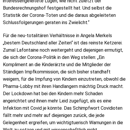
interessengeleitete Lügen, wie nicht zuletzt der
Bundesrechnungshof festgestellt hat. Und selbst die
Statistik der Corona-Toten und die daraus abgeleiteten
Schlussfolgerungen geraten ins Zwielicht.“
Für die neu-totalitären Verhältnisse in Angela Merkels
„bestem Deutschland aller Zeiten“ ist das reinste Ketzerei.
Zumal Lafontaine noch weitergeht und diejenigen ermutigt,
die sich der Corona-Politik in den Weg stellen: „Ein
Kompliment an die Kinderärzte und die Mitglieder der
Ständigen Impfkommission, die sich bisher standhaft
weigern, für die Impfung von Kindern einzutreten, obwohl die
Pharma-Lobby mit ihren Handlangern mächtig Druck macht.
Der Lockdown hat bei den Kindern mehr Schaden
angerichtet und ihnen mehr Leid zugefügt, als es eine
Infektion mit Covid je könnte. Das Schimpfwort Covidioten
fällt mehr und mehr auf diejenigen zurück, die jede
Gelegenheit ergreifen, um wichtigtuerisch Warnungen in die
Welt zu setzen und mit wissenschaftlich nicht