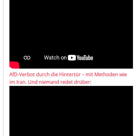
AfD-Verbot durch die Hintertür – mit Methoden wie
im Iran. Und niemand redet drüber
: