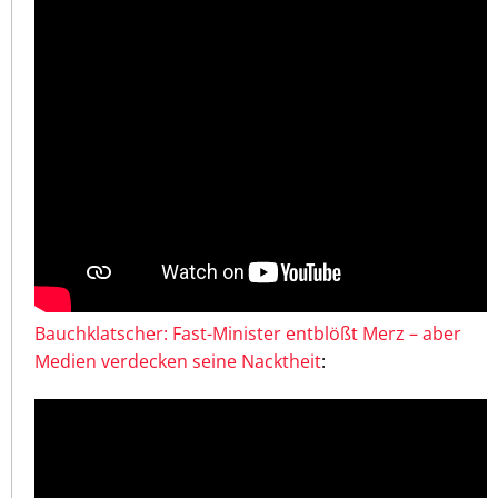
Bauchklatscher: Fast-Minister entblößt Merz – aber
Medien verdecken seine Nacktheit
: