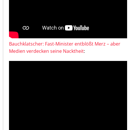
Bauchklatscher: Fast-Minister entblößt Merz – aber
Medien verdecken seine Nacktheit
: