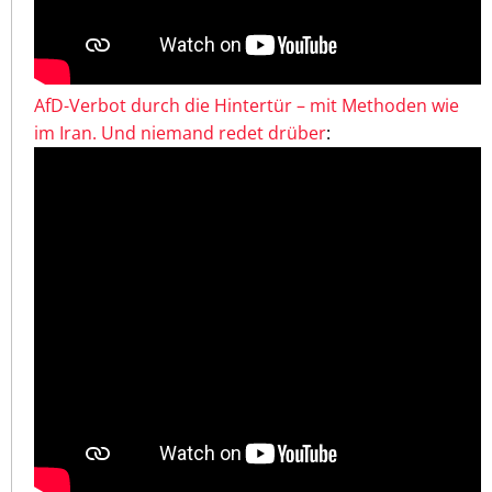
AfD-Verbot durch die Hintertür – mit Methoden wie
im Iran. Und niemand redet drüber
: