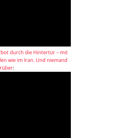
bot durch die Hintertür – mit
en wie im Iran. Und niemand
drüber
: