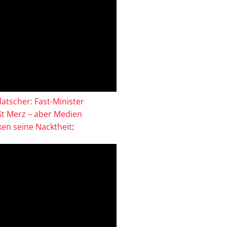
atscher: Fast-Minister
ßt Merz – aber Medien
en seine Nacktheit
: