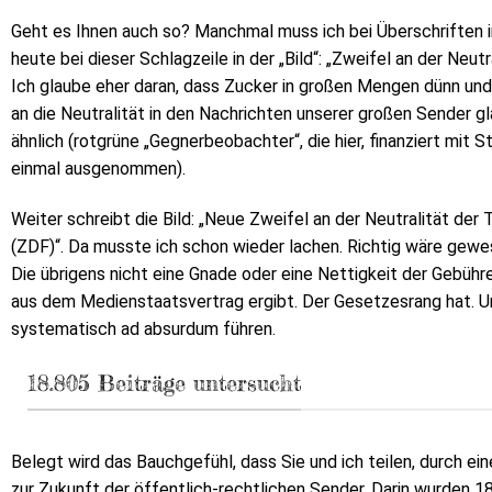
Geht es Ihnen auch so? Manchmal muss ich bei Überschriften i
heute bei dieser Schlagzeile in der „Bild“: „Zweifel an der Neu
Ich glaube eher daran, dass Zucker in großen Mengen dünn und
an die Neutralität in den Nachrichten unserer großen Sender gla
ähnlich (rotgrüne „Gegnerbeobachter“, die hier, finanziert mit
einmal ausgenommen).
Weiter schreibt die Bild: „Neue Zweifel an der Neutralität der
(ZDF)“. Da musste ich schon wieder lachen. Richtig wäre gewe
Die übrigens nicht eine Gnade oder eine Nettigkeit der Gebühre
aus dem Medienstaatsvertrag ergibt. Der Gesetzesrang hat. Und
systematisch ad absurdum führen.
18.805 Beiträge untersucht
Belegt wird das Bauchgefühl, dass Sie und ich teilen, durch e
zur Zukunft der öffentlich-rechtlichen Sender. Darin wurden 