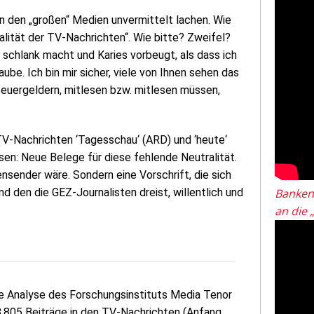
n den „großen“ Medien unvermittelt lachen. Wie
tralität der TV-Nachrichten“. Wie bitte? Zweifel?
 schlank macht und Karies vorbeugt, als dass ich
ube. Ich bin mir sicher, viele von Ihnen sehen das
 Steuergeldern, mitlesen bzw. mitlesen müssen,
 TV-Nachrichten ‘Tagesschau‘ (ARD) und ‘heute‘
sen: Neue Belege für diese fehlende Neutralität.
nsender wäre. Sondern eine Vorschrift, die sich
 den die GEZ-Journalisten dreist, willentlich und
Banken
an die 
ine Analyse des Forschungsinstituts Media Tenor
18.805 Beiträge in den TV-Nachrichten (Anfang