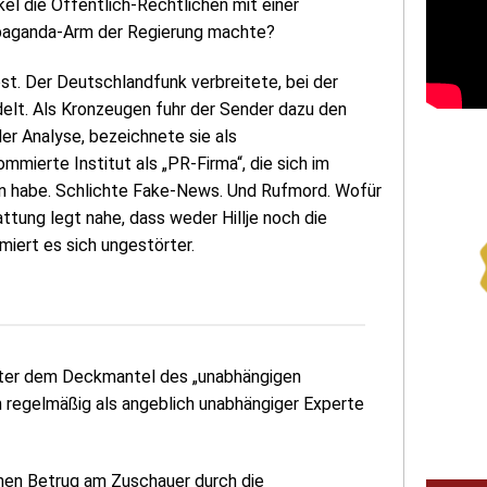
el die Öffentlich-Rechtlichen mit einer
paganda-Arm der Regierung machte?
st. Der Deutschlandfunk verbreitete, bei der
delt. Als Kronzeugen fuhr der Sender dazu den
der Analyse, bezeichnete sie als
mmierte Institut als „PR-Firma“, die sich im
n habe. Schlichte Fake-News. Und Rufmord. Wofür
ttung legt nahe, dass weder Hillje noch die
iert es sich ungestörter.
unter dem Deckmantel des „unabhängigen
hon regelmäßig als angeblich unabhängiger Experte
chen Betrug am Zuschauer durch die