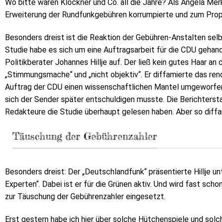
Wo bitte waren Klöckner und Co. all die Jahre? Als Angela Merk
Erweiterung der Rundfunkgebühren korrumpierte und zum Pro
Besonders dreist ist die Reaktion der Gebühren-Anstalten selb
Studie habe es sich um eine Auftragsarbeit für die CDU gehan
Politikberater Johannes Hillje auf. Der ließ kein gutes Haar an 
„Stimmungsmache“ und „nicht objektiv“. Er diffamierte das reno
Auftrag der CDU einen wissenschaftlichen Mantel umgeworfe
sich der Sender später entschuldigen musste. Die Berichtersta
Redakteure die Studie überhaupt gelesen haben. Aber so diffam
Täuschung der Gebührenzahler
Besonders dreist: Der „Deutschlandfunk“ präsentierte Hillje 
Experten“. Dabei ist er für die Grünen aktiv. Und wird fast sc
zur Täuschung der Gebührenzahler eingesetzt.
Erst gestern habe ich hier über solche Hütchenspiele und sol