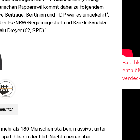
zerischen Rapperswil kommt dabei zu folgendem
ve Beiträge. Bei Union und FDP war es umgekehrt“,
e über Ex-NRW-Regierungschef und Kanzlerkandidat
lu Dreyer (62, SPD).“
Bauchkl
entblö
verdeck
llektion
r mehr als 180 Menschen starben, massivst unter
pät, blieb in der Flut-Nacht unerreichbar.