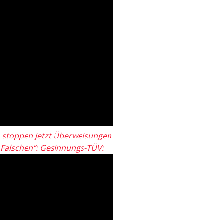
 stoppen jetzt Überweisungen
„Falschen“: Gesinnungs-TÜV: