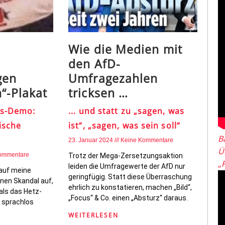
Wie die Medien mit
den AfD-
gen
Umfragezahlen
n“-Plakat
tricksen …
ss-Demo:
... und statt zu „sagen, was
ische
ist“, „sagen, was sein soll“
B
23. Januar 2024
Keine Kommentare
Ü
ommentare
Trotz der Mega-Zersetzungsaktion
„
leiden die Umfragewerte der AfD nur
 auf meine
geringfügig. Statt diese Überraschung
nen Skandal auf,
ehrlich zu konstatieren, machen „Bild“,
 als das Hetz-
„Focus“ & Co. einen „Absturz“ daraus.
h sprachlos
WEITERLESEN