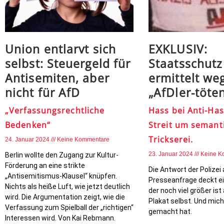
Union entlarvt sich
EXKLUSIV:
selbst: Steuergeld für
Staatsschutz
Antisemiten, aber
ermittelt we
nicht für AfD
„AfDler-töte
„Verfassungsrechtliche
Hass bei Anti-Ha
Bedenken“
Streit um semant
Trickserei.
24. Januar 2024
Keine Kommentare
23. Januar 2024
Keine K
Berlin wollte den Zugang zur Kultur-
Förderung an eine strikte
Die Antwort der Polizei
„Antisemitismus-Klausel“ knüpfen.
Presseanfrage deckt ei
Nichts als heiße Luft, wie jetzt deutlich
der noch viel größer ist
wird. Die Argumentation zeigt, wie die
Plakat selbst. Und mic
Verfassung zum Spielball der „richtigen“
gemacht hat.
Interessen wird. Von Kai Rebmann.