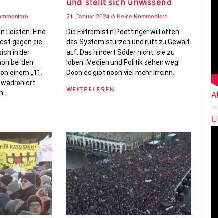
und stellt sich unwissend
ommentare
21. Januar 2024
Keine Kommentare
n Leisten. Eine
Die Extremistin Poettinger will offen
test gegen die
das System stürzen und ruft zu Gewalt
ich in der
auf. Das hindert Söder nicht, sie zu
on bei den
loben. Medien und Politik sehen weg.
von einem „11.
Doch es gibt noch viel mehr Irrsinn.
hwadroniert
WEITERLESEN
n.
A
–
U