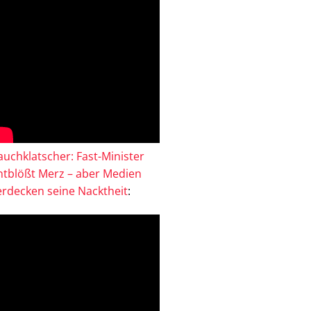
auchklatscher: Fast-Minister
ntblößt Merz – aber Medien
erdecken seine Nacktheit
: