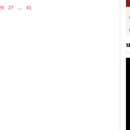
26
27
…
41
M