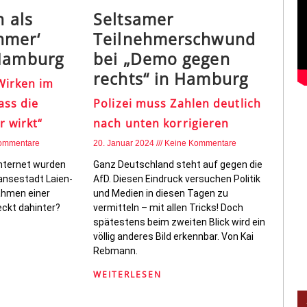
n als
Seltsamer
hmer‘
Teilnehmerschwund
 Hamburg
bei „Demo gegen
rechts“ in Hamburg
Wirken im
ass die
Polizei muss Zahlen deutlich
r wirkt“
nach unten korrigieren
ommentare
20. Januar 2024
Keine Kommentare
Internet wurden
Ganz Deutschland steht auf gegen die
ansestadt Laien-
AfD. Diesen Eindruck versuchen Politik
nahmen einer
und Medien in diesen Tagen zu
ckt dahinter?
vermitteln – mit allen Tricks! Doch
spätestens beim zweiten Blick wird ein
völlig anderes Bild erkennbar. Von Kai
Rebmann.
WEITERLESEN