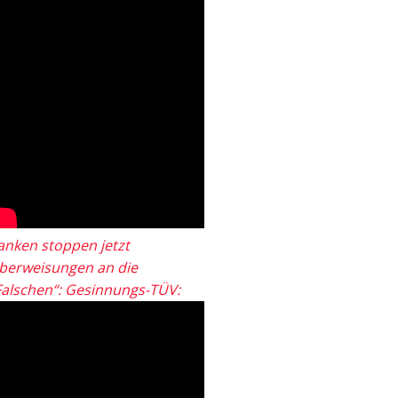
anken stoppen jetzt
berweisungen an die
Falschen“: Gesinnungs-TÜV: