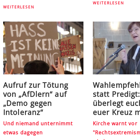
WEITERLESEN
WEITERLESEN
Aufruf zur Tötung
Wahlempfeh
von „AfDlern“ auf
statt Predigt:
„Demo gegen
überlegt euc
Intoleranz“
euer Kreuz m
Und niemand unternimmt
Kirche warnt vor
etwas dagegen
"Rechtsextremism