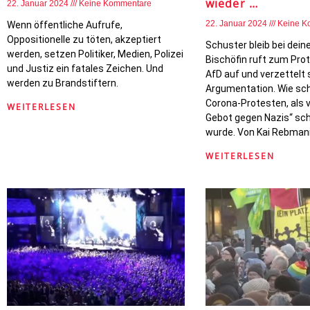
wieder …
22. Januar 2024
Keine Kommentare
22. Januar 2024
Keine K
Wenn öffentliche Aufrufe,
Oppositionelle zu töten, akzeptiert
Schuster bleib bei deine
werden, setzen Politiker, Medien, Polizei
Bischöfin ruft zum Pro
und Justiz ein fatales Zeichen. Und
AfD auf und verzettelt s
werden zu Brandstiftern.
Argumentation. Wie sch
Corona-Protesten, als 
WEITERLESEN
Gebot gegen Nazis“ sc
wurde. Von Kai Rebman
WEITERLESEN