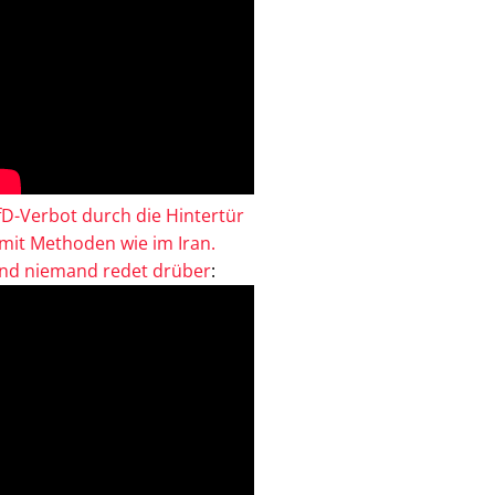
fD-Verbot durch die Hintertür
 mit Methoden wie im Iran.
nd niemand redet drüber
: