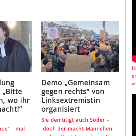
B
e
lung
Demo „Gemeinsam
v
 „Bitte
gegen rechts“ von
h, wo ihr
Linksextremistin
acht!“
organisiert
Sie demütigt auch Söder –
us" – mal
doch der macht Männchen