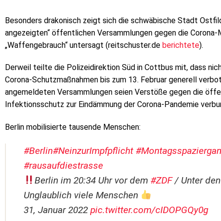
Besonders drakonisch zeigt sich die schwäbische Stadt Ostfilde
angezeigten“ öffentlichen Versammlungen gegen die Corona
„Waffengebrauch“ untersagt (reitschuster.de
berichtete
).
Derweil teilte die Polizeidirektion Süd in Cottbus mit, dass 
Corona-Schutzmaßnahmen bis zum 13. Februar generell verbote
angemeldeten Versammlungen seien Verstöße gegen die öffent
Infektionsschutz zur Eindämmung der Corona-Pandemie verb
Berlin mobilisierte tausende Menschen:
#Berlin
#NeinzurImpfpflicht
#Montagsspazierga
#rausaufdiestrasse
Berlin im 20:34 Uhr vor dem
#ZDF
/ Unter den
Unglaublich viele Menschen
31, Januar 2022
pic.twitter.com/cIDOPGQy0g