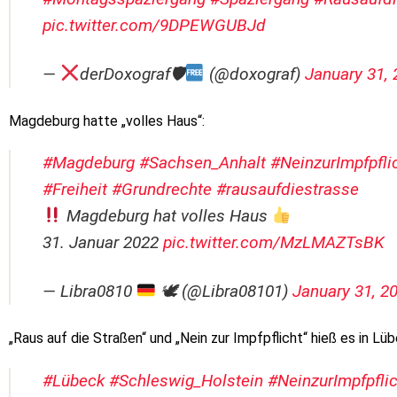
pic.twitter.com/9DPEWGUBJd
—
derDoxograf🛡
(@doxograf)
January 31, 
Magdeburg hatte „volles Haus“:
#Magdeburg
#Sachsen_Anhalt
#NeinzurImpfpfli
#Freiheit
#Grundrechte
#rausaufdiestrasse
Magdeburg hat volles Haus
31. Januar 2022
pic.twitter.com/MzLMAZTsBK
— Libra0810
🕊 (@Libra08101)
January 31, 2
„Raus auf die Straßen“ und „Nein zur Impfpflicht“ hieß es in Lüb
#Lübeck
#Schleswig_Holstein
#NeinzurImpfpflic