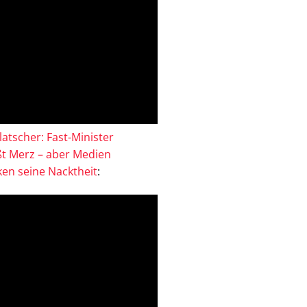
atscher: Fast-Minister
ßt Merz – aber Medien
en seine Nacktheit
: