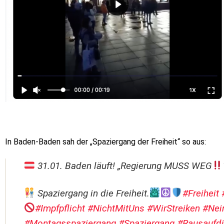
In Baden-Baden sah der „Spaziergang der Freiheit“ so aus:
31.01. Baden läuft! „Regierung MUSS WEG
Spaziergang in die Freiheit.
#Freiheit
#Impfpflicht
#NichtMitUns
#WirStreiken
#Nein
#Montagsspaziergang
#Spaziergang
#Rausaufdi