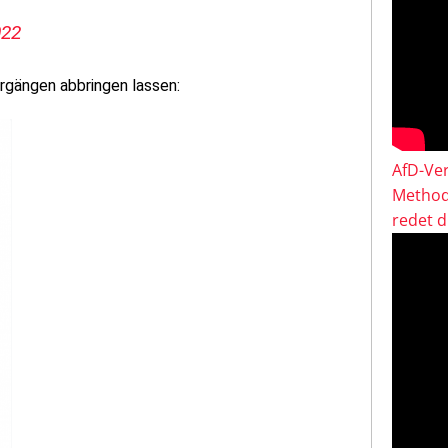
022
rgängen abbringen lassen:
AfD-Ver
Method
redet 