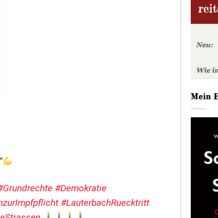
Mein 
“
#Grundrechte
#Demokratie
zurImpfpflicht
#LauterbachRuecktritt
eStrassen