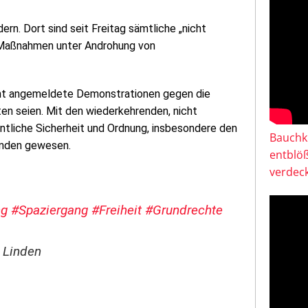
rn. Dort sind seit Freitag sämtliche „nicht
-Maßnahmen unter Androhung von
nicht angemeldete Demonstrationen gegen die
n seien. Mit den wiederkehrenden, nicht
liche Sicherheit und Ordnung, insbesondere den
Bauchkl
unden gewesen.
entblö
verdeck
ng
#Spaziergang
#Freiheit
#Grundrechte
 Linden