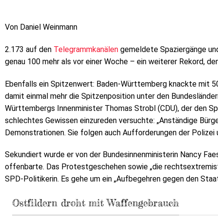
Von Daniel Weinmann
2.173 auf den
Telegrammkanälen
gemeldete Spaziergänge un
genau 100 mehr als vor einer Woche – ein weiterer Rekord, d
Ebenfalls ein Spitzenwert: Baden-Württemberg knackte mit 50
damit einmal mehr die Spitzenposition unter den Bundesländer
Württembergs Innenminister Thomas Strobl (CDU), der den Spa
schlechtes Gewissen einzureden versuchte: „Anständige Bürger
Demonstrationen. Sie folgen auch Aufforderungen der Polizei u
Sekundiert wurde er von der Bundesinnenministerin Nancy Faes
offenbarte. Das Protestgeschehen sowie „die rechtsextremisti
SPD-Politikerin. Es gehe um ein „Aufbegehren gegen den Staat
Ostfildern droht mit Waffengebrauch