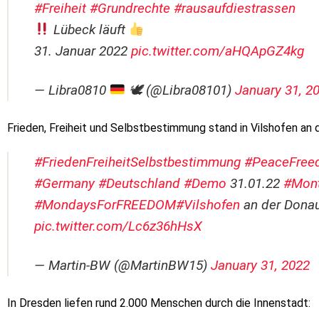
#Freiheit
#Grundrechte
#rausaufdiestrassen
Lübeck läuft
31. Januar 2022
pic.twitter.com/aHQApGZ4kg
— Libra0810
🕊 (@Libra08101)
January 31, 2
Frieden, Freiheit und Selbstbestimmung stand in Vilshofen an 
#FriedenFreiheitSelbstbestimmung
#PeaceFreed
#Germany
#Deutschland
#Demo
31.01.22
#Mont
#MondaysForFREEDOM
#Vilshofen
an der Donau
pic.twitter.com/Lc6z36hHsX
— Martin-BW (@MartinBW15)
January 31, 2022
In Dresden liefen rund 2.000 Menschen durch die Innenstadt: