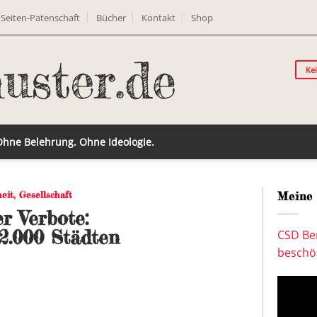
Seiten-Patenschaft
Bücher
Kontakt
Shop
Ke
 Ohne Belehrung. Ohne Ideologie.
heit
,
Gesellschaft
Meine 
r Verbote:
2.000 Städten
CSD Ber
beschön