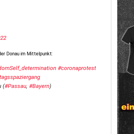
022
der Donau im Mittelpunkt:
omSelf_determination
#coronaprotest
agsspaziergang
 (
#Passau
,
#Bayern
)