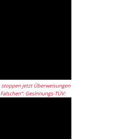
 stoppen jetzt Überweisungen
„Falschen“: Gesinnungs-TÜV: