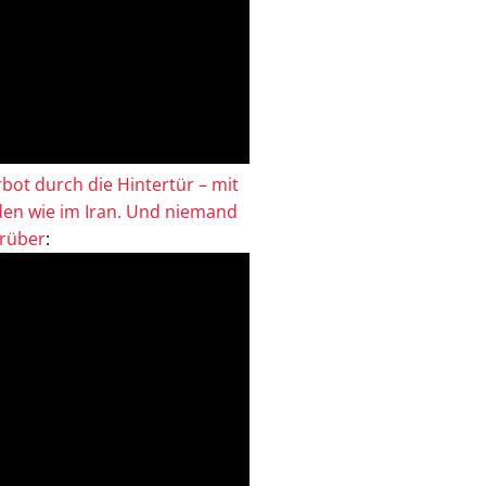
bot durch die Hintertür – mit
en wie im Iran. Und niemand
drüber
: