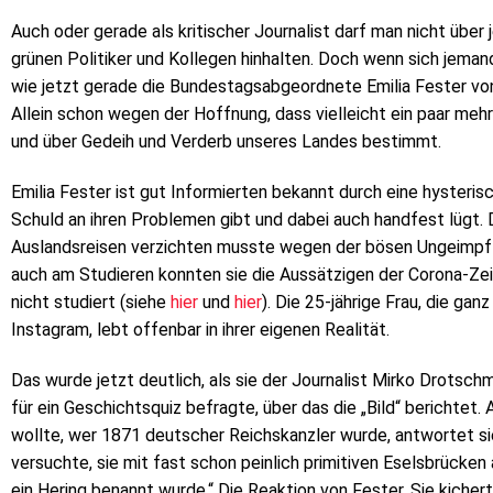
Auch oder gerade als kritischer Journalist darf man nicht über
grünen Politiker und Kollegen hinhalten. Doch wenn sich jema
wie jetzt gerade die Bundestagsabgeordnete Emilia Fester vo
Allein schon wegen der Hoffnung, dass vielleicht ein paar me
und über Gedeih und Verderb unseres Landes bestimmt.
Emilia Fester ist gut Informierten bekannt durch eine hysteri
Schuld an ihren Problemen gibt und dabei auch handfest lügt. 
Auslandsreisen verzichten musste wegen der bösen Ungeimpfte
auch am Studieren konnten sie die Aussätzigen der Corona-Zeit 
nicht studiert (siehe
hier
und
hier
). Die 25-jährige Frau, die gan
Instagram, lebt offenbar in ihrer eigenen Realität.
Das wurde jetzt deutlich, als sie der Journalist Mirko Drot
für ein Geschichtsquiz befragte, über das die „Bild“ berichtet
wollte, wer 1871 deutscher Reichskanzler wurde, antwortet sie
versuchte, sie mit fast schon peinlich primitiven Eselsbrücken 
ein Hering benannt wurde.“ Die Reaktion von Fester. Sie kicher