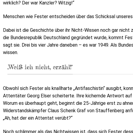
wirklich? Der war Kanzler? Witzig!“
Menschen wie Fester entscheiden über das Schicksal unseres
Dabei ist die Geschichte über ihr Nicht-Wissen noch gar nicht 
die Bundesrepublik Deutschland gegründet wurde, kommt Fes
sagt sie. Drei bis vier Jahre daneben – es war 1949. Als Bund
wissen.
‚Weiß ich nicht, erzähl!‘
Obwohl sich Fester als knallharte „Antifaschistin“ ausgibt, ko
Attentäter Georg Elser scheiterte. Ihre kichernde Antwort auf 
Worum es überhaupt geht, beginnt die 25-Jährige erst zu ahne
Widerstandskämpfer Claus Schenk Graf von Stauffenberg anfüh
„Ah, hat der ein Attentat verübt?“
Noch schlimmer als das Nichtwissen ist, dass sich Fester dess