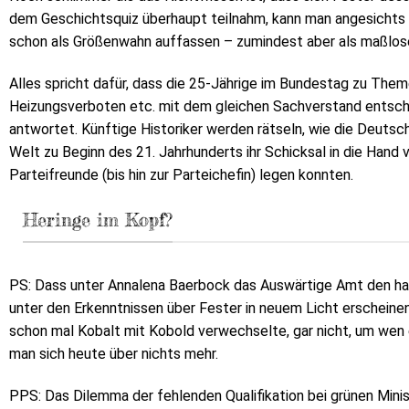
dem Geschichtsquiz überhaupt teilnahm, kann man angesichts 
schon als Größenwahn auffassen – zumindest aber als maßlos
Alles spricht dafür, dass die 25-Jährige im Bundestag zu The
Heizungsverboten etc. mit dem gleichen Sachverstand entschei
antwortet. Künftige Historiker werden rätseln, wie die Deutsch
Welt zu Beginn des 21. Jahrhunderts ihr Schicksal in die Hand 
Parteifreunde (bis hin zur Parteichefin) legen konnten.
Heringe im Kopf?
PS: Dass unter Annalena Baerbock das Auswärtige Amt den h
unter den Erkenntnissen über Fester in neuem Licht erscheinen.
schon mal Kobalt mit Kobold verwechselte, gar nicht, um wen
man sich heute über nichts mehr.
PPS: Das Dilemma der fehlenden Qualifikation bei grünen Minis