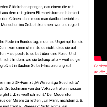
 jedes Stöckchen springen, das einem die rot-
nd aus dem rot-grünen Elfenbeinturm so blamiert
n den Grünen, dann muss man darüber berichten.
hr Menschen ins Grübeln kommen, wer uns regiert
sche Rede im Bundestag, in der sie Ungeimpften die
Denn zum einen stimmte es nicht, dass sie auf
n – sie postete selbst über eine Reise. Und
nicht hindern, wie sie behauptete – weil sie gar
z groß ist in Sachen Selbst-Inszenierung auf
Banken
an die 
schmann im ZDF-Format „MrWissen2go Geschichte“
. Als Drotschmann von der Volksvertreterin wissen
 glatt: „Das weiß ich nicht.“ Der Moderator
aus der Misere zu retten: „Ein Mann, nachdem z. B.
te und fragte: „Waaaas?“ Nicht einmal ein