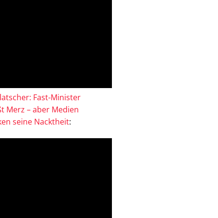
atscher: Fast-Minister
ßt Merz – aber Medien
en seine Nacktheit
: