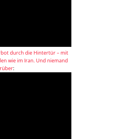
bot durch die Hintertür – mit
en wie im Iran. Und niemand
drüber
: