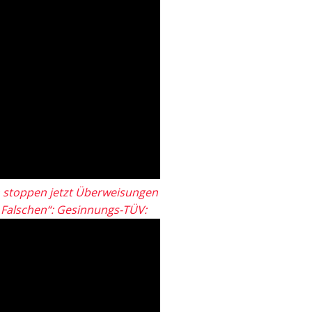
 stoppen jetzt Überweisungen
„Falschen“: Gesinnungs-TÜV: