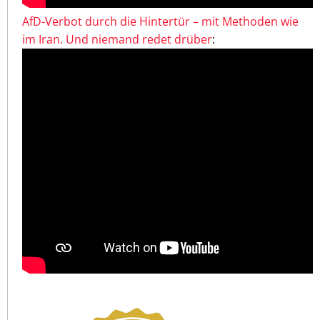
AfD-Verbot durch die Hintertür – mit Methoden wie
im Iran. Und niemand redet drüber
: