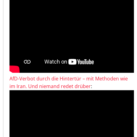
AfD-Verbot durch die Hintertür – mit Methoden wie
im Iran. Und niemand redet drüber
: