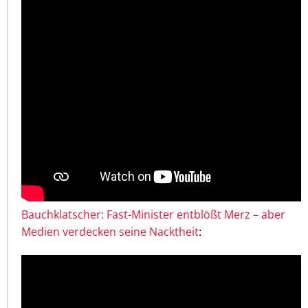
Bauchklatscher: Fast-Minister entblößt Merz – aber
Medien verdecken seine Nacktheit
: