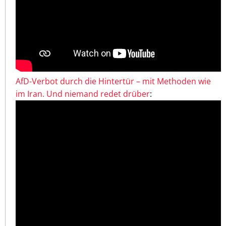
AfD-Verbot durch die Hintertür – mit Methoden wie
im Iran. Und niemand redet drüber
: