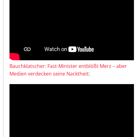
Bauchklatscher: Fast-Minister entblößt Merz – aber
Medien verdecken seine Nacktheit
: