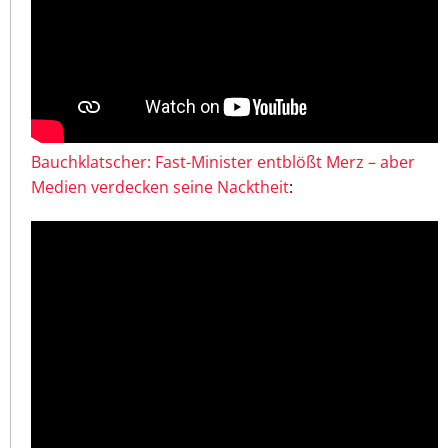
Bauchklatscher: Fast-Minister entblößt Merz – aber
Medien verdecken seine Nacktheit
: