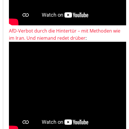
AfD-Verbot durch die Hintertür – mit Methoden wie
im Iran. Und niemand redet drüber
: