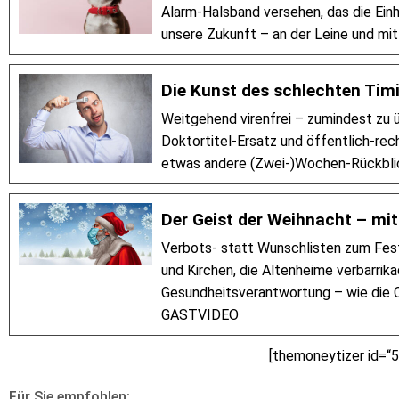
Alarm-Halsband versehen, das die Ein
unsere Zukunft – an der Leine und 
Die Kunst des schlechten Tim
Weitgehend virenfrei – zumindest zu 
Doktortitel-Ersatz und öffentlich-rec
etwas andere (Zwei-)Wochen-Rückblic
Der Geist der Weihnacht – mi
Verbots- statt Wunschlisten zum Fest,
und Kirchen, die Altenheime verbarrika
Gesundheitsverantwortung – wie die C
GASTVIDEO
[themoneytizer id=“
Für Sie empfohlen: