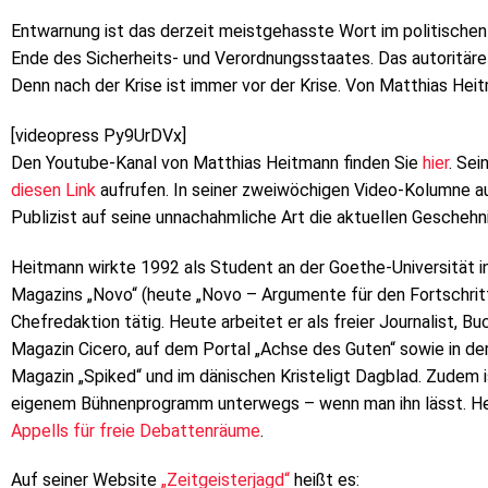
Entwarnung ist das derzeit meistgehasste Wort im politischen 
Ende des Sicherheits- und Verordnungsstaates. Das autoritäre
Denn nach der Krise ist immer vor der Krise. Von Matthias Hei
[videopress Py9UrDVx]
Den Youtube-Kanal von Matthias Heitmann finden Sie
hier
. Sei
diesen Link
aufrufen. In seiner zweiwöchigen Video-Kolumne auf
Publizist auf seine unnachahmliche Art die aktuellen Geschehni
Heitmann wirkte 1992 als Student an der Goethe-Universität i
Magazins „Novo“ (heute „Novo – Argumente für den Fortschritt“
Chefredaktion tätig. Heute arbeitet er als freier Journalist, Buch
Magazin Cicero, auf dem Portal „Achse des Guten“ sowie in der
Magazin „Spiked“ und im dänischen Kristeligt Dagblad. Zudem is
eigenem Bühnenprogramm unterwegs – wenn man ihn lässt. He
Appells für freie Debattenräume
.
Auf seiner Website
„Zeitgeisterjagd“
heißt es: