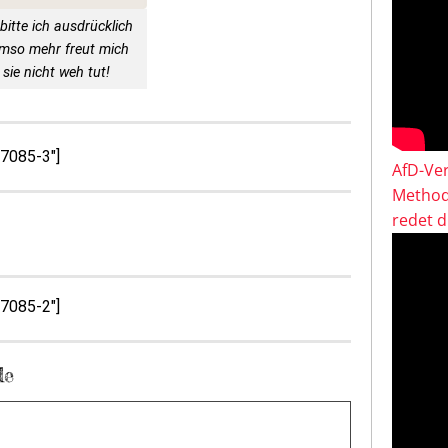
bitte ich ausdrücklich
Umso mehr freut mich
sie nicht weh tut!
57085-3″]
AfD-Ver
Method
redet 
57085-2″]
de