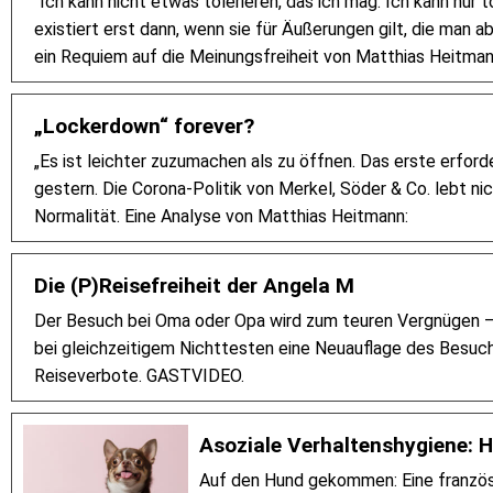
"Ich kann nicht etwas tolerieren, das ich mag. Ich kann nur t
existiert erst dann, wenn sie für Äußerungen gilt, die man 
ein Requiem auf die Meinungsfreiheit von Matthias Heitman
„Lockerdown“ forever?
„Es ist leichter zuzumachen als zu öffnen. Das erste erfor
gestern. Die Corona-Politik von Merkel, Söder & Co. lebt n
Normalität. Eine Analyse von Matthias Heitmann:
Die (P)Reisefreiheit der Angela M
Der Besuch bei Oma oder Opa wird zum teuren Vergnügen – 
bei gleichzeitigem Nichttesten eine Neuauflage des Besuchs
Reiseverbote. GASTVIDEO.
Asoziale Verhaltenshygiene: H
Auf den Hund gekommen: Eine französis