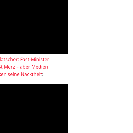
atscher: Fast-Minister
ßt Merz – aber Medien
en seine Nacktheit
: