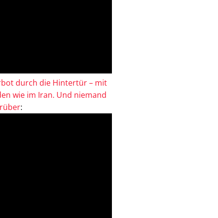
bot durch die Hintertür – mit
en wie im Iran. Und niemand
drüber
: