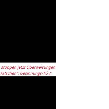
 stoppen jetzt Überweisungen
„Falschen“: Gesinnungs-TÜV: